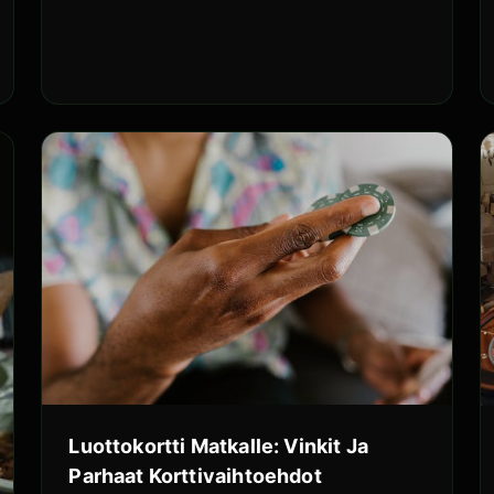
Luottokortti Matkalle: Vinkit Ja
Parhaat Korttivaihtoehdot