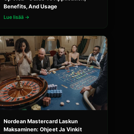
Benefits, And Usage
Lue lisää →
Nordean Mastercard Laskun
Maksaminen: Ohjeet Ja Vinkit