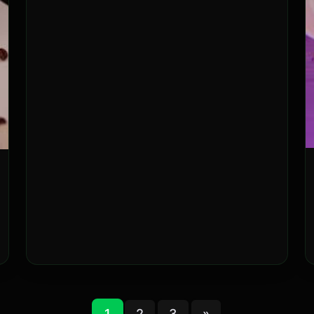
1
2
3
»