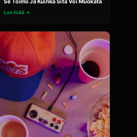
Se Toimii Ja Kuinka Sitä Voi Muokata
Lue lisää →