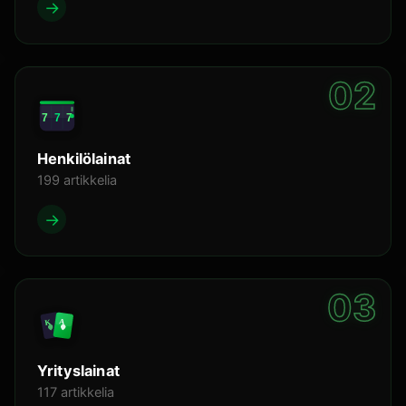
→
02
7
7
7
Henkilölainat
199 artikkelia
→
03
A
K
Yrityslainat
117 artikkelia