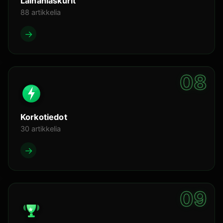
Lainanlaskurit
88 artikkelia
→
08
Korkotiedot
30 artikkelia
→
09