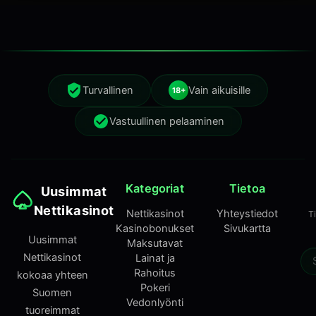
Turvallinen
Vain aikuisille
18+
Vastuullinen pelaaminen
Kategoriat
Tietoa
Uusimmat
Nettikasinot
Nettikasinot
Yhteystiedot
T
Kasinobonukset
Sivukartta
Uusimmat
Maksutavat
Nettikasinot
Lainat ja
Rahoitus
kokoaa yhteen
Pokeri
Suomen
Vedonlyönti
tuoreimmat