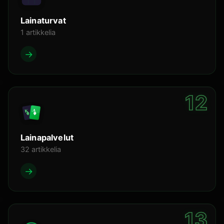
Lainaturvat
1 artikkelia
→
12
A
K
Lainapalvelut
32 artikkelia
→
13