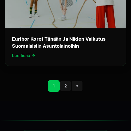
Euribor Korot Tänään Ja Niiden Vaikutus
Suomalaisiin Asuntolainoihin
Lue lisää →
1
2
»