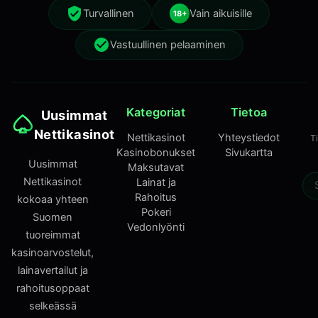
Turvallinen
Vain aikuisille
18+
Vastuullinen pelaaminen
Kategoriat
Tietoa
Uusimmat
Nettikasinot
Nettikasinot
Yhteystiedot
T
Kasinobonukset
Sivukartta
Uusimmat
Maksutavat
Nettikasinot
Lainat ja
Rahoitus
kokoaa yhteen
Pokeri
Suomen
Vedonlyönti
tuoreimmat
kasinoarvostelut,
lainavertailut ja
rahoitusoppaat
selkeässä