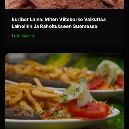
Euribor Laina: Miten Viitekorko Vaikuttaa
Lainoihin Ja Rahoitukseen Suomessa
Lue lisää →