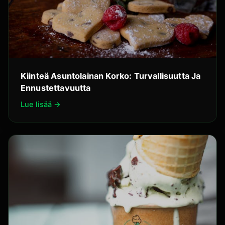
Kiinteä Asuntolainan Korko: Turvallisuutta Ja
Ennustettavuutta
Lue lisää →