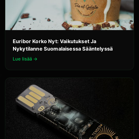
Euribor Korko Nyt: Vaikutukset Ja
Nykytilanne Suomalaisessa Sääntelyssä
Lue lisää →