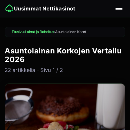
Uusimmat Nettikasinot
Etusivu
Lainat ja Rahoitus
Asuntolainan Korot
Asuntolainan Korkojen Vertailu
2026
22 artikkelia - Sivu 1 / 2