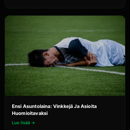
Ensi Asuntolaina: Vinkkejä Ja Asioita
Huomioitavaksi
Lue lisää →