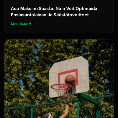
Asp Maksimi Säästö: Näin Voit Optimoida
Ensiasuntolainan Ja Säästötavoitteet
Lue lisää →