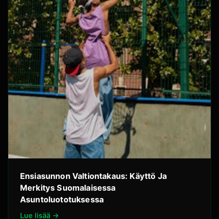
Ensiasunnon Valtiontakaus: Käyttö Ja
Merkitys Suomalaisessa
Asuntoluototuksessa
Lue lisää →