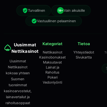
Turvallinen
Vain aikuisille
18+
Vastuullinen pelaaminen
Kategoriat
Tietoa
Uusimmat
Nettikasinot
Nettikasinot
Yhteystiedot
T
Kasinobonukset
Sivukartta
Uusimmat
Maksutavat
Nettikasinot
Lainat ja
Rahoitus
kokoaa yhteen
Pokeri
Suomen
Vedonlyönti
tuoreimmat
kasinoarvostelut,
lainavertailut ja
rahoitusoppaat