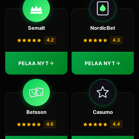
Semalt
NordicBet
4.2
4.3
PELAA NYT
PELAA NYT
Betsson
Casumo
4.6
4.4