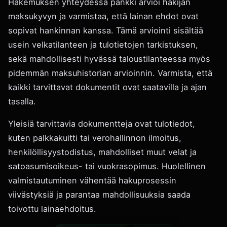
Hakemuksen yhteydessä pankki arvioi hakijan
maksukyvyn ja varmistaa, että lainan ehdot ovat
sopivat hankinnan kanssa. Tämä arviointi sisältää
usein velkatilanteen ja tulotietojen tarkistuksen,
sekä mahdollisesti hyvässä taloustilanteessa myös
pidemmän maksuhistorian arvioinnin. Varmista, että
kaikki tarvittavat dokumentit ovat saatavilla ja ajan
tasalla.
Yleisiä tarvittavia dokumentteja ovat tulotiedot,
kuten palkkakuitti tai verohallinnon ilmoitus,
henkilöllisyystodistus, mahdolliset muut velat ja
satoasumisoikeus- tai vuokrasopimus. Huolellinen
valmistautuminen vähentää hakuprosessin
viivästyksiä ja parantaa mahdollisuuksia saada
toivottu lainaehdoitus.