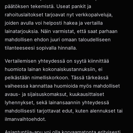
päätöksen tekemistä. Useat pankit ja
rahoituslaitokset tarjoavat nyt verkkopalveluja,
joiden avulla voi helposti hakea ja vertailla
lainatarjouksia. Näin varmistat, että saat parhaan
mahdollisen ehdon juuri omaan taloudelliseen
tilanteeseesi sopivalla hinnalla.
Vertailemisen yhteydessä on syytä kiinnittää
huomiota lainan kokonaiskustannuksiin, ei
pelkästään nimelliskorkoon. Tässä tärkeässä
vaiheessa kannattaa huomioida myös mahdolliset
avaus- ja sijaisuskomaksut, kuukausittaiset
lyhennykset, sekä lainansaannin yhteydessä
mahdollisesti tarjottavat edut, kuten alennukset tai
ilmanvaihtoehdot.
Asiantuntija-apu voi olla korvaamatonta erityisesti