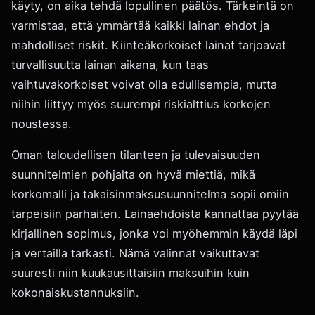
käyty, on aika tehdä lopullinen päätös. Tärkeintä on
varmistaa, että ymmärtää kaikki lainan ehdot ja
mahdolliset riskit. Kiinteäkorkoiset lainat tarjoavat
turvallisuutta lainan aikana, kun taas
vaihtuvakorkoiset voivat olla edullisempia, mutta
niihin liittyy myös suurempi riskialttius korkojen
noustessa.
Oman taloudellisen tilanteen ja tulevaisuuden
suunnitelmien pohjalta on hyvä miettiä, mikä
korkomalli ja takaisinmaksusuunnitelma sopii omiin
tarpeisiin parhaiten. Lainaehdoista kannattaa pyytää
kirjallinen sopimus, jonka voi myöhemmin käydä läpi
ja vertailla tarkasti. Nämä valinnat vaikuttavat
suuresti niin kuukausittaisiin maksuihin kuin
kokonaiskustannuksiin.