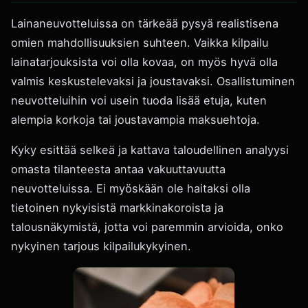
Lainaneuvotteluissa on tärkeää pysyä realistisena
omien mahdollisuuksien suhteen. Vaikka kilpailu
lainatarjouksista voi olla kovaa, on myös hyvä olla
valmis keskustelevaksi ja joustavaksi. Osallistuminen
neuvotteluihin voi usein tuoda lisää etuja, kuten
alempia korkoja tai joustavampia maksuehtoja.
Kyky esittää selkeä ja kattava taloudellinen analyysi
omasta tilanteesta antaa vakuuttavuutta
neuvotteluissa. Ei myöskään ole haitaksi olla
tietoinen nykyisistä markkinakoroista ja
talousnäkymistä, jotta voi paremmin arvioida, onko
nykyinen tarjous kilpailukykyinen.