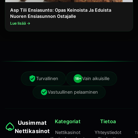
Asp Tili Ensiasunto: Opas Keinoista Ja Eduista
Nuoren Ensiasunnon Ostajalle
Lue lisää →
Turvallinen
Vain aikuisille
18+
Vastuullinen pelaaminen
Kategoriat
Tietoa
Uusimmat
Nettikasinot
Nettikasinot
Yhteystiedot
T