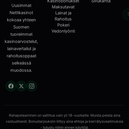
Kasinobonukset
Sivukartta
Uusimmat
Maksutavat
Nettikasinot
Lainat ja
Rahoitus
kokoaa yhteen
Pokeri
Suomen
Vedonlyönti
tuoreimmat
kasinoarvostelut,
lainavertailut ja
rahoitusoppaat
selkeässä
muodossa.
Rahapelaaminen on sallittua vain yli 18-vuotiaille. Muista pelata aina
vastuullisesti. Bonustarjouksiin liittyy aina ehtoja ja kierrätysvaatimuksia
- tutustu niihin ennen käyttöä.