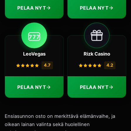
PELAA NYT
PELAA NYT
7
7
7
LeoVegas
Rizk Casino
4.7
4.2
PELAA NYT
PELAA NYT
Ensiasunnon osto on merkittävä elämänvaihe, ja
oikean lainan valinta sekä huolellinen