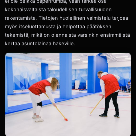
ei ole pelkkä paperirumba, vaan tärkeä osa
kokonaisvaltaista taloudellisen turvallisuuden
rakentamista. Tietojen huolellinen valmistelu tarjoaa
myös itseluottamusta ja helpottaa päätöksen
tekemistä, mikä on olennaista varsinkin ensimmäistä
kertaa asuntolainaa hakeville.