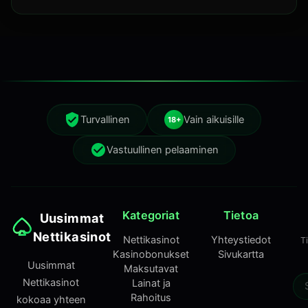
Turvallinen
Vain aikuisille
18+
Vastuullinen pelaaminen
Kategoriat
Tietoa
Uusimmat
Nettikasinot
Nettikasinot
Yhteystiedot
T
Kasinobonukset
Sivukartta
Uusimmat
Maksutavat
Nettikasinot
Lainat ja
Rahoitus
kokoaa yhteen