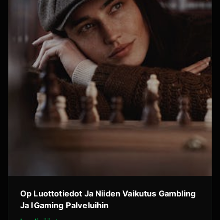
Op Luottotiedot Ja Niiden Vaikutus Gambling
Ja IGaming Palveluihin