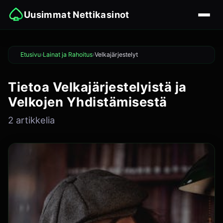
Uusimmat Nettikasinot
Etusivu
Lainat ja Rahoitus
Velkajärjestelyt
Tietoa Velkajärjestelyistä ja
Velkojen Yhdistämisestä
2 artikkelia