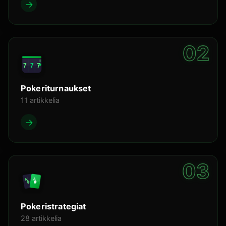
→
02
7
7
7
Pokeriturnaukset
11 artikkelia
→
03
A
K
Pokeristrategiat
28 artikkelia