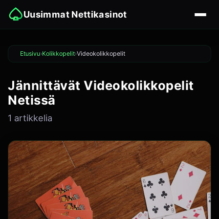
Uusimmat Nettikasinot
Etusivu
Kolikkopelit
Videokolikkopelit
Jännittävät Videokolikkopelit
Netissä
1 artikkelia