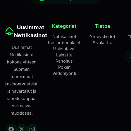
Kategoriat
Tietoa
Uusimmat
Nettikasinot
Nettikasinot
Yhteystiedot
T
Kasinobonukset
Sivukartta
Uusimmat
Maksutavat
Nettikasinot
Lainat ja
Rahoitus
kokoaa yhteen
Pokeri
Suomen
Vedonlyönti
tuoreimmat
kasinoarvostelut,
lainavertailut ja
rahoitusoppaat
selkeässä
muodossa.