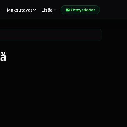
Maksutavat
Lisää
Yhteystiedot
sä