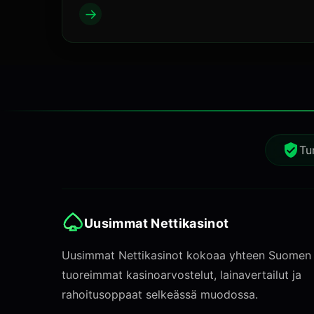
→
Tu
Uusimmat Nettikasinot
Uusimmat Nettikasinot kokoaa yhteen Suomen
tuoreimmat kasinoarvostelut, lainavertailut ja
rahoitusoppaat selkeässä muodossa.