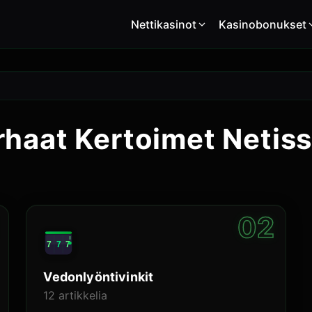
Nettikasinot
Kasinobonukset
rhaat Kertoimet Netis
02
7
7
7
Vedonlyöntivinkit
12 artikkelia