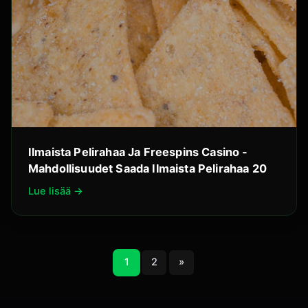
Ilmaista Pelirahaa Ja Freespins Casino -
Mahdollisuudet Saada Ilmaista Pelirahaa 20
Lue lisää →
1
2
»