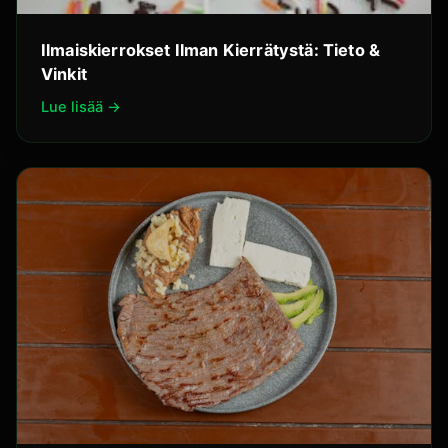
Ilmaiskierrokset Ilman Kierrätystä: Tieto &
Vinkit
Lue lisää →