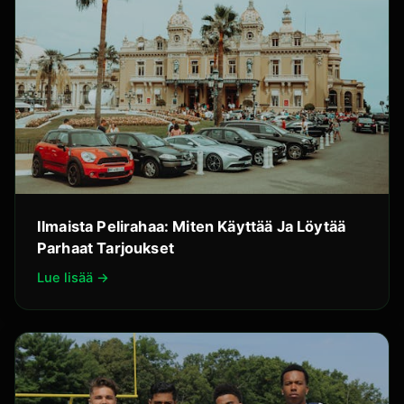
Ilmaista Pelirahaa: Miten Käyttää Ja Löytää
Parhaat Tarjoukset
Lue lisää →