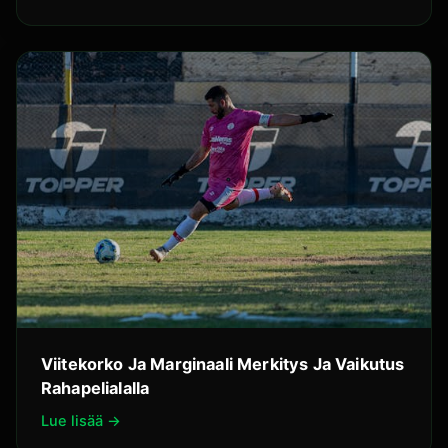
Viitekorko Ja Marginaali Merkitys Ja Vaikutus
Rahapelialalla
Lue lisää →