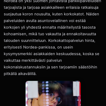
Nordea on yksi Suomen johtavista pankkipalveluiden
tarjoajista ja tarjoaa asiakkailleen erilaisia ratkaisuja
suojautua koron nousulta, kuten korkokatot. Näiden
palveluiden avulla asuntovelallinen voi estää
korkojen yli yhdestä ennalta määritellystä tasosta
kohoamisen, mikä tuo vakautta ja ennakoitavuutta
talouden suunnitteluun. Korkokattopalvelun hinta,
erityisesti Nordea-pankissa, on usein
kysymysmerkki asiakkaiden keskuudessa, koska se
vaikuttaa merkittävästi palvelun
kokonaiskustannuksiin ja sen tarjoamiin säästöihin
pitkällä aikavälillä.