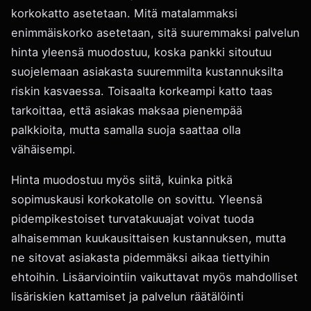
korkokatto asetetaan. Mitä matalammaksi
enimmäiskorko asetetaan, sitä suuremmaksi palvelun
hinta yleensä muodostuu, koska pankki sitoutuu
suojelemaan asiakasta suuremmilta kustannuksilta
riskin kasvaessa. Toisaalta korkeampi katto taas
tarkoittaa, että asiakas maksaa pienempää
palkkioita, mutta samalla suoja saattaa olla
vähäisempi.
Hinta muodostuu myös siitä, kuinka pitkä
sopimuskausi korkokatolle on sovittu. Yleensä
pidempikestoiset turvatakuuajat voivat tuoda
alhaisemman kuukausittaisen kustannuksen, mutta
ne sitovat asiakasta pidemmäksi aikaa tiettyihin
ehtoihin. Lisäarviointiin vaikuttavat myös mahdolliset
lisäriskien kattamiset ja palvelun räätälöinti