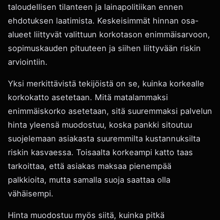
taloudellisen tilanteen ja lainapolitiikan ennen
ehdotuksen laatimista. Keskeisimmät hinnan osa-
alueet liittyvät valittuun korkotason enimmäisarvoon,
sopimuskauden pituuteen ja siihen liittyvään riskin
arviointiin.
Yksi merkittävistä tekijöistä on se, kuinka korkealle
korkokatto asetetaan. Mitä matalammaksi
enimmäiskorko asetetaan, sitä suuremmaksi palvelun
hinta yleensä muodostuu, koska pankki sitoutuu
suojelemaan asiakasta suuremmilta kustannuksilta
riskin kasvaessa. Toisaalta korkeampi katto taas
tarkoittaa, että asiakas maksaa pienempää
palkkioita, mutta samalla suoja saattaa olla
vähäisempi.
Hinta muodostuu myös siitä, kuinka pitkä