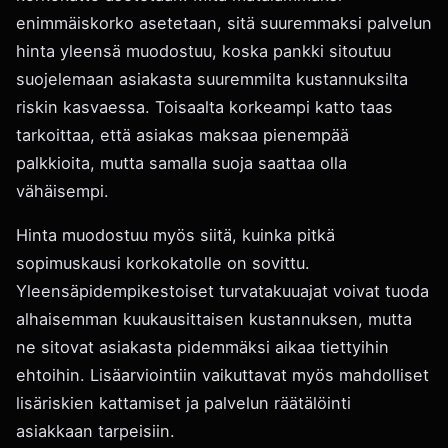
enimmäiskorko asetetaan, sitä suuremmaksi palvelun
hinta yleensä muodostuu, koska pankki sitoutuu
suojelemaan asiakasta suuremmilta kustannuksilta
riskin kasvaessa. Toisaalta korkeampi katto taas
tarkoittaa, että asiakas maksaa pienempää
palkkioita, mutta samalla suoja saattaa olla
vähäisempi.
Hinta muodostuu myös siitä, kuinka pitkä
sopimuskausi korkokatolle on sovittu.
Yleensäpidempikestoiset turvatakuuajat voivat tuoda
alhaisemman kuukausittaisen kustannuksen, mutta
ne sitovat asiakasta pidemmäksi aikaa tiettyihin
ehtoihin. Lisäarviointiin vaikuttavat myös mahdolliset
lisäriskien kattamiset ja palvelun räätälöinti
asiakkaan tarpeisiin.