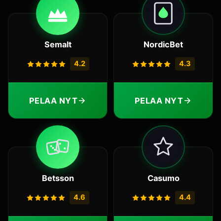
Semalt
NordicBet
4.2
4.3
PELAA NYT
PELAA NYT
Betsson
Casumo
4.6
4.4