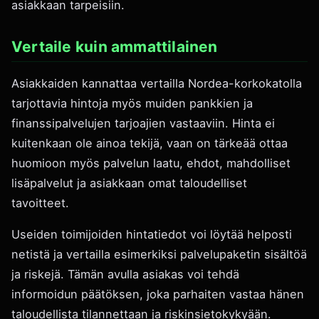
asiakkaan tarpeisiin.
Vertaile kuin ammattilainen
Asiakkaiden kannattaa vertailla Nordea-korkokatolla
tarjottavia hintoja myös muiden pankkien ja
finanssipalvelujen tarjoajien vastaaviin. Hinta ei
kuitenkaan ole ainoa tekijä, vaan on tärkeää ottaa
huomioon myös palvelun laatu, ehdot, mahdolliset
lisäpalvelut ja asiakkaan omat taloudelliset
tavoitteet.
Useiden toimijoiden hintatiedot voi löytää helposti
netistä ja vertailla esimerkiksi palvelupaketin sisältöä
ja riskejä. Tämän avulla asiakas voi tehdä
informoidun päätöksen, joka parhaiten vastaa hänen
taloudellista tilannettaan ja riskinsietokykyään.