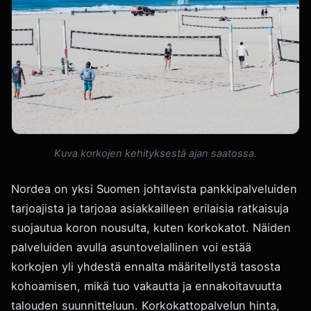
Kuva korkojen kehityksestä ajan saatossa.
Nordea on yksi Suomen johtavista pankkipalveluiden
tarjoajista ja tarjoaa asiakkailleen erilaisia ratkaisuja
suojautua koron nousulta, kuten korkokatot. Näiden
palveluiden avulla asuntovelallinen voi estää
korkojen yli yhdestä ennalta määritellystä tasosta
kohoamisen, mikä tuo vakautta ja ennakoitavuutta
talouden suunnitteluun. Korkokattopalvelun hinta,