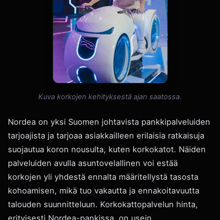
Kuva korkojen kehityksestä ajan saatossa.
Nordea on yksi Suomen johtavista pankkipalveluiden
tarjoajista ja tarjoaa asiakkailleen erilaisia ratkaisuja
suojautua koron nousulta, kuten korkokatot. Näiden
palveluiden avulla asuntovelallinen voi estää
korkojen yli yhdestä ennalta määritellystä tasosta
kohoamisen, mikä tuo vakautta ja ennakoitavuutta
talouden suunnitteluun. Korkokattopalvelun hinta,
erityisesti Nordea-pankissa, on usein