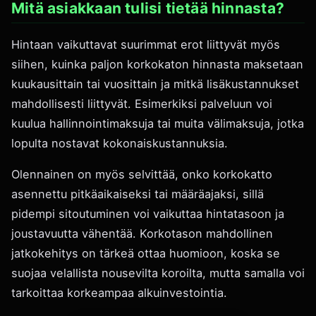
Mitä asiakkaan tulisi tietää hinnasta?
Hintaan vaikuttavat suurimmat erot liittyvät myös
siihen, kuinka paljon korkokaton hinnasta maksetaan
kuukausittain tai vuosittain ja mitkä lisäkustannukset
mahdollisesti liittyvät. Esimerkiksi palveluun voi
kuulua hallinnointimaksuja tai muita välimaksuja, jotka
lopulta nostavat kokonaiskustannuksia.
Olennainen on myös selvittää, onko korkokatto
asennettu pitkäaikaiseksi tai määräajaksi, sillä
pidempi sitoutuminen voi vaikuttaa hintatasoon ja
joustavuutta vähentää. Korkotason mahdollinen
jatkokehitys on tärkeä ottaa huomioon, koska se
suojaa velallista nousevilta koroilta, mutta samalla voi
tarkoittaa korkeampaa alkuinvestointia.