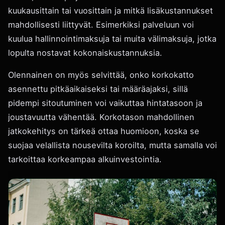
kuukausittain tai vuosittain ja mitkä lisäkustannukset
mahdollisesti liittyvät. Esimerkiksi palveluun voi
kuulua hallinnointimaksuja tai muita välimaksuja, jotka
lopulta nostavat kokonaiskustannuksia.
Olennainen on myös selvittää, onko korkokatto
asennettu pitkäaikaiseksi tai määräajaksi, sillä
pidempi sitoutuminen voi vaikuttaa hintatasoon ja
joustavuutta vähentää. Korkotason mahdollinen
jatkokehitys on tärkeä ottaa huomioon, koska se
suojaa velallista nousevilta koroilta, mutta samalla voi
tarkoittaa korkeampaa alkuinvestointia.