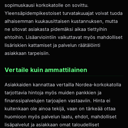
sopimuskausi korkokatolle on sovittu.
Yleensäpidempikestoiset turvatakuuajat voivat tuoda
alhaisemman kuukausittaisen kustannuksen, mutta
ne sitovat asiakasta pidemäksi aikaa tiettyihin
ehtoihin. Lisäarviointiin vaikuttavat myös mahdolliset
lisäriskien kattamiset ja palvelun räätälöinti
asiakkaan tarpeisiin.
Vertaile kuin ammattilainen
Asiakkaiden kannattaa vertailla Nordea-korkokatolla
tarjottavia hintoja myös muiden pankkien ja
finanssipalvelujen tarjoajien vastaaviin. Hinta ei
kuitenkaan ole ainoa tekijä, vaan on tärkeää ottaa
huomioon myös palvelun laatu, ehdot, mahdolliset
lisäpalvelut ja asiakkaan omat taloudelliset