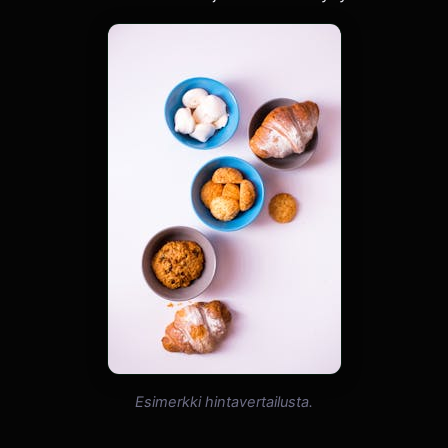
Esimerkki hintavertailusta.