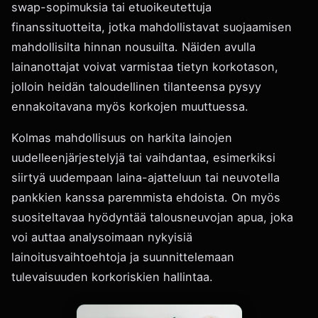
swap-sopimuksia tai etuoikeutettuja
finanssituotteita, jotka mahdollistavat suojaamisen
mahdollisilta hinnan nousuilta. Näiden avulla
lainanottajat voivat varmistaa tietyn korkotason,
jolloin heidän taloudellinen tilanteensa pysyy
ennakoitavana myös korkojen muuttuessa.
Kolmas mahdollisuus on harkita lainojen
uudelleenjärjestelyjä tai vaihdantaa, esimerkiksi
siirtyä uudempaan laina-ajatteluun tai neuvotella
pankkien kanssa paremmista ehdoista. On myös
suositeltavaa hyödyntää talousneuvojan apua, joka
voi auttaa analysoimaan nykyisiä
lainoitusvaihtoehtoja ja suunnittelemaan
tulevaisuuden korkoriskien hallintaa.