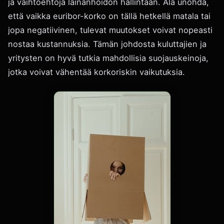
ja vaihtoehtoja lainanhoidon hallintaan. Älä unohda,
että vaikka euribor-korko on tällä hetkellä matala tai
jopa negatiivinen, tulevat muutokset voivat nopeasti
nostaa kustannuksia. Tämän johdosta kuluttajien ja
yritysten on hyvä tutkia mahdollisia suojauskeinoja,
jotka voivat vähentää korkoriskin vaikutuksia.