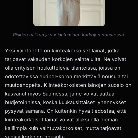
Riskien hallinta ja suojautuminen korkojen noustessa.
Yksi vaihtoehto on kiinteäkorkoiset lainat, jotka
tarjoavat vakauden korkojen vaihteluilta. Ne voivat
olla erityisen houkuttelevia tilanteissa, joissa on
odotettavissa euribor-koron merkittäviä nousuja tai
muutosnopeita. Kiinteäkorkoisten lainojen suosio on
kasvanut myös Suomessa, ja ne voivat auttaa
budjetoinnissa, koska kuukausittaiset lyhennykset
pysyvät samana. On kuitenkin hyvä tiedostaa, että
kiinteäkorkoiset lainat voivat aluksi olla hieman
kalliimpia kuin vaihtuvakorkoiset, mutta tarjoavat
suojaa korkojen nousulta.