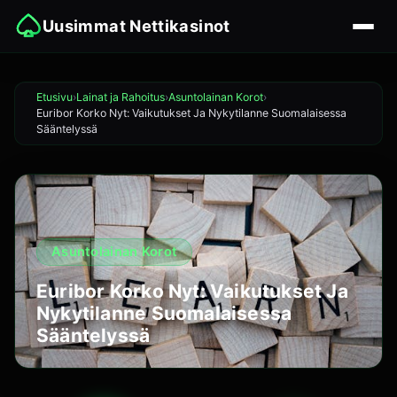
Uusimmat Nettikasinot
Etusivu
Lainat ja Rahoitus
Asuntolainan Korot
Euribor Korko Nyt: Vaikutukset Ja Nykytilanne Suomalaisessa
Sääntelyssä
Asuntolainan Korot
Euribor Korko Nyt: Vaikutukset Ja
Nykytilanne Suomalaisessa
Sääntelyssä