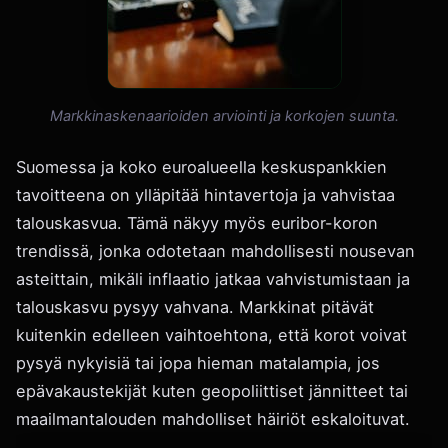
Markkinaskenaarioiden arviointi ja korkojen suunta.
Suomessa ja koko euroalueella keskuspankkien
tavoitteena on ylläpitää hintavertoja ja vahvistaa
talouskasvua. Tämä näkyy myös euribor-koron
trendissä, jonka odotetaan mahdollisesti nousevan
asteittain, mikäli inflaatio jatkaa vahvistumistaan ja
talouskasvu pysyy vahvana. Markkinat pitävät
kuitenkin edelleen vaihtoehtona, että korot voivat
pysyä nykyisiä tai jopa hieman matalampia, jos
epävakaustekijät kuten geopoliittiset jännitteet tai
maailmantalouden mahdolliset häiriöt eskaloituvat.