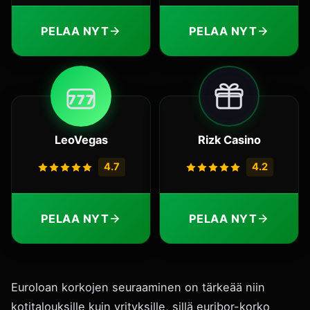
PELAA NYT
PELAA NYT
7
7
7
LeoVegas
Rizk Casino
4.7
4.2
PELAA NYT
PELAA NYT
Euroloan korkojen seuraaminen on tärkeää niin
kotitalouksille kuin yrityksille, sillä euribor-korko