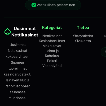
Vastuullinen pelaaminen
Kategoriat
Tietoa
Uusimmat
Nettikasinot
Nettikasinot
Yhteystiedot
T
Kasinobonukset
Sivukartta
Uusimmat
Maksutavat
Nettikasinot
Lainat ja
Rahoitus
kokoaa yhteen
Pokeri
Suomen
Vedonlyönti
tuoreimmat
kasinoarvostelut,
lainavertailut ja
rahoitusoppaat
selkeässä
muodossa.