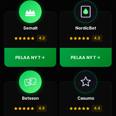
Semalt
NordicBet
4.2
4.3
PELAA NYT
PELAA NYT
Betsson
Casumo
4.6
4.4