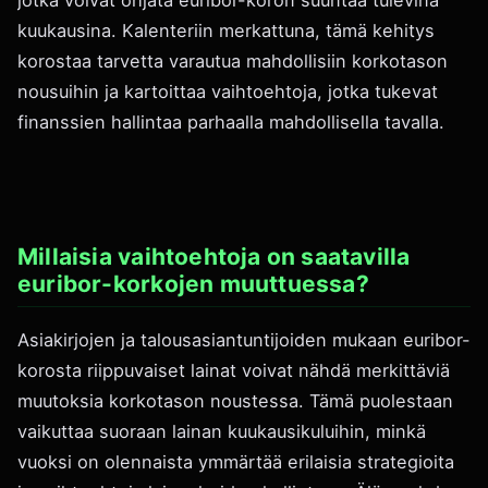
jotka voivat ohjata euribor-koron suuntaa tulevina
kuukausina. Kalenteriin merkattuna, tämä kehitys
korostaa tarvetta varautua mahdollisiin korkotason
nousuihin ja kartoittaa vaihtoehtoja, jotka tukevat
finanssien hallintaa parhaalla mahdollisella tavalla.
Millaisia vaihtoehtoja on saatavilla
euribor-korkojen muuttuessa?
Asiakirjojen ja talousasiantuntijoiden mukaan euribor-
korosta riippuvaiset lainat voivat nähdä merkittäviä
muutoksia korkotason noustessa. Tämä puolestaan
vaikuttaa suoraan lainan kuukausikuluihin, minkä
vuoksi on olennaista ymmärtää erilaisia strategioita