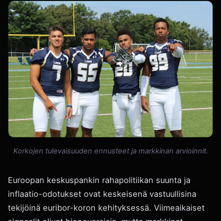
Korkojen tulevaisuuden ennusteet ja markkinan arvioinnit.
Euroopan keskuspankin rahapolitiikan suunta ja
inflaatio-odotukset ovat keskeisenä vastuullisina
tekijöinä euribor-koron kehityksessä. Viimeaikaiset