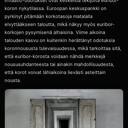
inflaatio-odotukset ovat keskeisiä tekijöitä euribor-
koron nykytilassa. Euroopan keskuspankki on
pyrkinyt pitämään korkotasoja matalalla
elvyttääkseen taloutta, mikä näkyy myös euribor-
korkojen pysymisenä alhaisina. Viime aikoina
talouden kasvu on kuitenkin herättänyt odotuksia
koronnoususta tulevaisuudessa, mikä tarkoittaa sitä,
että euribor-korosta voidaan nähdä merkkejä
noususuhdanteesta tai ainakin mahdollisuudesta,
että korot voivat lähiaikoina lievästi asteittain
nousta.