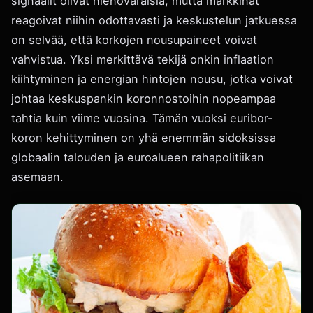
signaalit olivat hienovaraisia, mutta markkinat
reagoivat niihin odottavasti ja keskustelun jatkuessa
on selvää, että korkojen nousupaineet voivat
vahvistua. Yksi merkittävä tekijä onkin inflaation
kiihtyminen ja energian hintojen nousu, jotka voivat
johtaa keskuspankin koronnostoihin nopeampaa
tahtia kuin viime vuosina. Tämän vuoksi euribor-
koron kehittyminen on yhä enemmän sidoksissa
globaalin talouden ja euroalueen rahapolitiikan
asemaan.