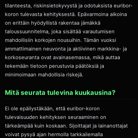
tilanteesta, riskinsietokyvystä ja odotuksista euribor-
koron tulevasta kehityksestä. Epävarmoina aikoina
on erittäin hyödyllistä rakentaa jämäkkä
taloussuunnitelma, joka sisältää varautumisen
mahdollisiin korkojen nousuihin. Tämän vuoksi
ammattimainen neuvonta ja aktiivinen markkina- ja
korkoseuranta ovat avainasemassa, mikä auttaa
tekemään tietoon perustuvia päätöksiä ja
minimoimaan mahdollisia riskejä.
Mitä seurata tulevina kuukausina?
Ei ole epäilystäkään, että euribor-koron
tulevaisuuden kehityksen seuraaminen on
tärkeämpää kuin koskaan. Sijoittajat ja lainanottajat
voivat pysyä ajan hermolla tarkkailemalla