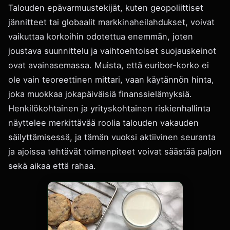
Talouden epävarmuustekijät, kuten geopoliittiset
jännitteet tai globaalit markkinaheilahdukset, voivat
vaikuttaa korkoihin odotettua enemmän, joten
joustava suunnittelu ja vaihtoehtoiset suojauskeinot
ovat avainasemassa. Muista, että euribor-korko ei
ole vain teoreettinen mittari, vaan käytännön hinta,
joka muokkaa jokapäiväisiä finanssielämyksiä.
Henkilökohtainen ja yrityskohtainen riskienhallinta
näyttelee merkittävää roolia talouden vakauden
säilyttämisessä, ja tämän vuoksi aktiivinen seuranta
ja ajoissa tehtävät toimenpiteet voivat säästää paljon
sekä aikaa että rahaa.