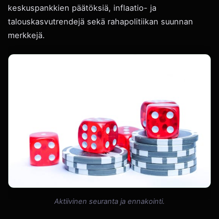
keskuspankkien päätöksiä, inflaatio- ja
talouskasvutrendejä sekä rahapolitiikan suunnan
merkkejä.
Aktiivinen seuranta ja ennakointi.