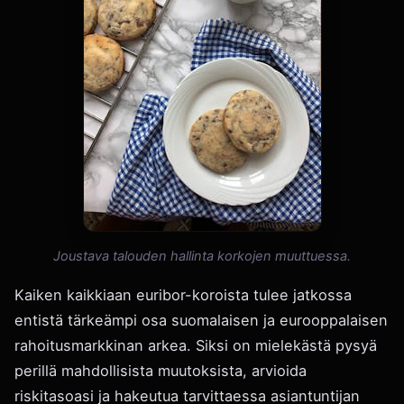
Joustava talouden hallinta korkojen muuttuessa.
Kaiken kaikkiaan euribor-koroista tulee jatkossa
entistä tärkeämpi osa suomalaisen ja eurooppalaisen
rahoitusmarkkinan arkea. Siksi on mielekästä pysyä
perillä mahdollisista muutoksista, arvioida
riskitasoasi ja hakeutua tarvittaessa asiantuntijan