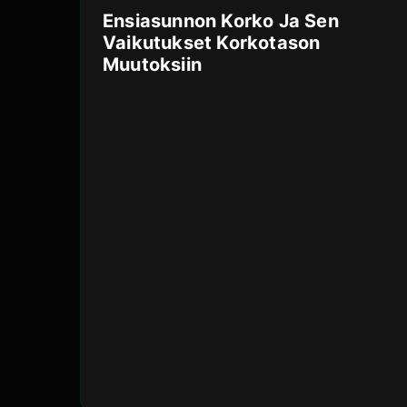
Ensiasunnon Korko Ja Sen
Vaikutukset Korkotason
Muutoksiin