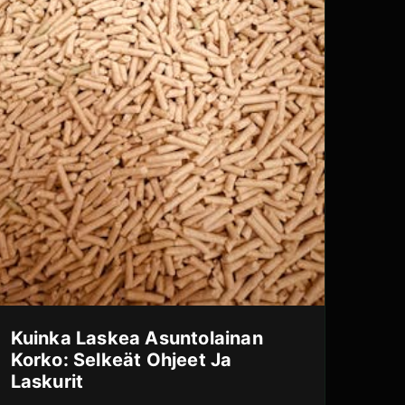
Kuinka Laskea Asuntolainan
Korko: Selkeät Ohjeet Ja
Laskurit