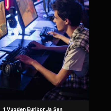
1 Vuoden Euribor Ja Sen