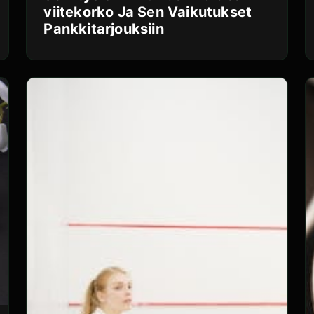
viitekorko Ja Sen Vaikutukset
Pankkitarjouksiin