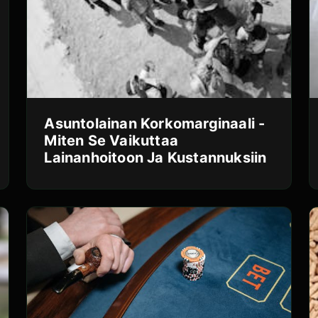
Asuntolainan Korkomarginaali -
Miten Se Vaikuttaa
Lainanhoitoon Ja Kustannuksiin