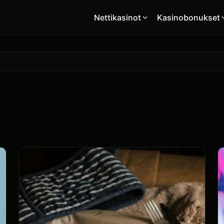
Nettikasinot
Kasinobonukset