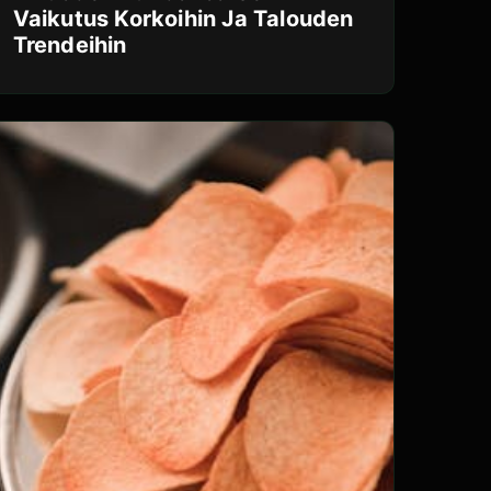
Vaikutus Korkoihin Ja Talouden
Trendeihin