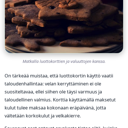
Matkalla luottokorttien ja valuuttojen kanssa.
On tärkeää muistaa, että luottokortin käyttö vaatii
taloudenhallintaa: velan kerryttäminen ei ole
suositeltavaa, ellei siihen ole täysi varmuus ja
taloudellinen valmius. Korttia käyttämällä maksetut
kulut tulee maksaa kokonaan eräpäivänä, jotta
vältetään korkokulut ja velkakierre.