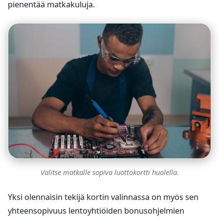
pienentää matkakuluja.
Valitse matkalle sopiva luottokortti huolella.
Yksi olennaisin tekijä kortin valinnassa on myös sen
yhteensopivuus lentoyhtiöiden bonusohjelmien