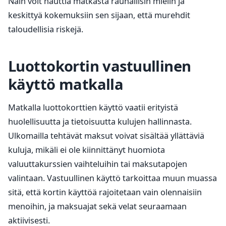
Näin voit nauttia matkasta rauhallisin mielin ja
keskittyä kokemuksiin sen sijaan, että murehdit
taloudellisia riskejä.
Luottokortin vastuullinen
käyttö matkalla
Matkalla luottokorttien käyttö vaatii erityistä
huolellisuutta ja tietoisuutta kulujen hallinnasta.
Ulkomailla tehtävät maksut voivat sisältää yllättäviä
kuluja, mikäli ei ole kiinnittänyt huomiota
valuuttakurssien vaihteluihin tai maksutapojen
valintaan. Vastuullinen käyttö tarkoittaa muun muassa
sitä, että kortin käyttöä rajoitetaan vain olennaisiin
menoihin, ja maksuajat sekä velat seuraamaan
aktiivisesti.