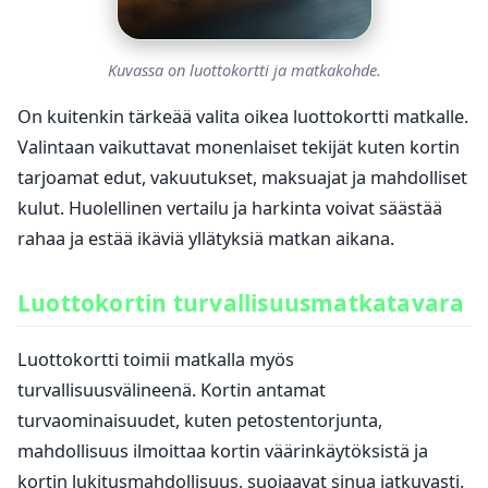
Kuvassa on luottokortti ja matkakohde.
On kuitenkin tärkeää valita oikea luottokortti matkalle.
Valintaan vaikuttavat monenlaiset tekijät kuten kortin
tarjoamat edut, vakuutukset, maksuajat ja mahdolliset
kulut. Huolellinen vertailu ja harkinta voivat säästää
rahaa ja estää ikäviä yllätyksiä matkan aikana.
Luottokortin turvallisuusmatkatavara
Luottokortti toimii matkalla myös
turvallisuusvälineenä. Kortin antamat
turvaominaisuudet, kuten petostentorjunta,
mahdollisuus ilmoittaa kortin väärinkäytöksistä ja
kortin lukitusmahdollisuus, suojaavat sinua jatkuvasti.