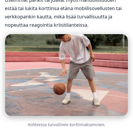
estää tai lukita korttinsa etänä mobiilisovellusten tai
verkkopankin kautta, mikä lisää turvallisuutta ja
nopeuttaa reagointia kriisitilanteissa.
Kohteessa turvallinen korttimaksaminen.