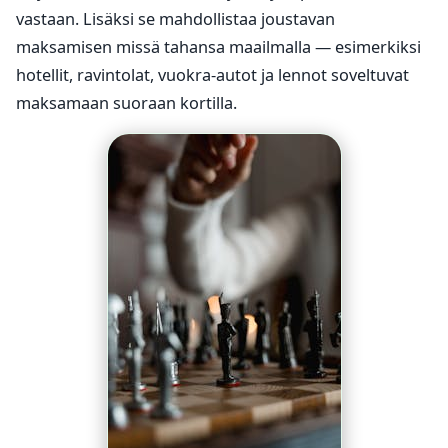
vastaan. Lisäksi se mahdollistaa joustavan
maksamisen missä tahansa maailmalla — esimerkiksi
hotellit, ravintolat, vuokra-autot ja lennot soveltuvat
maksamaan suoraan kortilla.