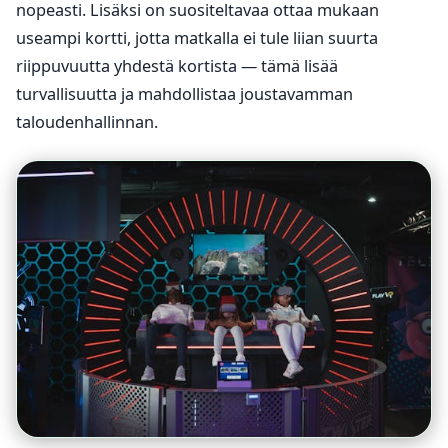
nopeasti. Lisäksi on suositeltavaa ottaa mukaan
useampi kortti, jotta matkalla ei tule liian suurta
riippuvuutta yhdestä kortista — tämä lisää
turvallisuutta ja mahdollistaa joustavamman
taloudenhallinnan.