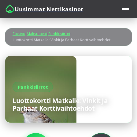
Uusimmat Nettikasinot
Etusivu
Maksutavat
Pankkisiirrot
Luottokortti Matkalle: Vinkit Ja Parhaat Korttivaihtoehdot
Pankkisiirrot
Luottokortti Matkalle: Vinkit Ja
Parhaat Korttivaihtoehdot