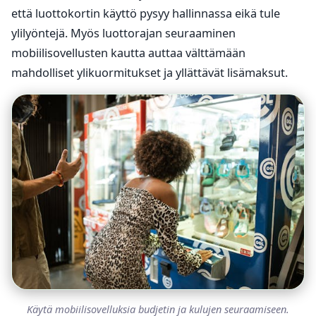
että luottokortin käyttö pysyy hallinnassa eikä tule
ylilyöntejä. Myös luottorajan seuraaminen
mobiilisovellusten kautta auttaa välttämään
mahdolliset ylikuormitukset ja yllättävät lisämaksut.
Käytä mobiilisovelluksia budjetin ja kulujen seuraamiseen.