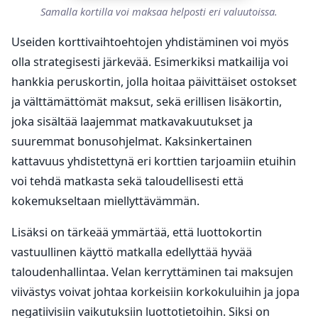
Samalla kortilla voi maksaa helposti eri valuutoissa.
Useiden korttivaihtoehtojen yhdistäminen voi myös
olla strategisesti järkevää. Esimerkiksi matkailija voi
hankkia peruskortin, jolla hoitaa päivittäiset ostokset
ja välttämättömät maksut, sekä erillisen lisäkortin,
joka sisältää laajemmat matkavakuutukset ja
suuremmat bonusohjelmat. Kaksinkertainen
kattavuus yhdistettynä eri korttien tarjoamiin etuihin
voi tehdä matkasta sekä taloudellisesti että
kokemukseltaan miellyttävämmän.
Lisäksi on tärkeää ymmärtää, että luottokortin
vastuullinen käyttö matkalla edellyttää hyvää
taloudenhallintaa. Velan kerryttäminen tai maksujen
viivästys voivat johtaa korkeisiin korkokuluihin ja jopa
negatiivisiin vaikutuksiin luottotietoihin. Siksi on