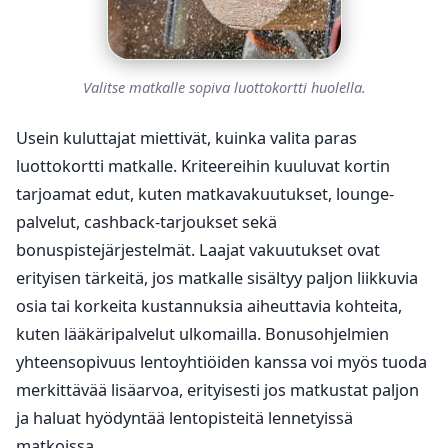
Valitse matkalle sopiva luottokortti huolella.
Usein kuluttajat miettivät, kuinka valita paras
luottokortti matkalle. Kriteereihin kuuluvat kortin
tarjoamat edut, kuten matkavakuutukset, lounge-
palvelut, cashback-tarjoukset sekä
bonuspistejärjestelmät. Laajat vakuutukset ovat
erityisen tärkeitä, jos matkalle sisältyy paljon liikkuvia
osia tai korkeita kustannuksia aiheuttavia kohteita,
kuten lääkäripalvelut ulkomailla. Bonusohjelmien
yhteensopivuus lentoyhtiöiden kanssa voi myös tuoda
merkittävää lisäarvoa, erityisesti jos matkustat paljon
ja haluat hyödyntää lentopisteitä lennetyissä
matkoissa.