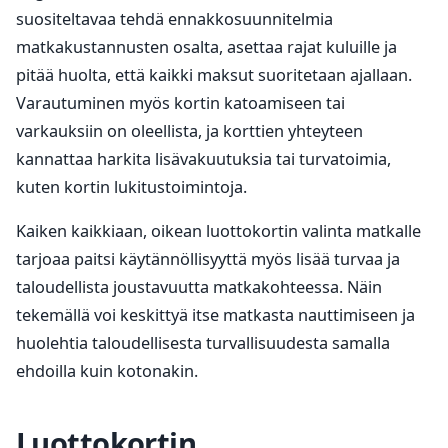
suositeltavaa tehdä ennakkosuunnitelmia
matkakustannusten osalta, asettaa rajat kuluille ja
pitää huolta, että kaikki maksut suoritetaan ajallaan.
Varautuminen myös kortin katoamiseen tai
varkauksiin on oleellista, ja korttien yhteyteen
kannattaa harkita lisävakuutuksia tai turvatoimia,
kuten kortin lukitustoimintoja.
Kaiken kaikkiaan, oikean luottokortin valinta matkalle
tarjoaa paitsi käytännöllisyyttä myös lisää turvaa ja
taloudellista joustavuutta matkakohteessa. Näin
tekemällä voi keskittyä itse matkasta nauttimiseen ja
huolehtia taloudellisesta turvallisuudesta samalla
ehdoilla kuin kotonakin.
Luottokortin