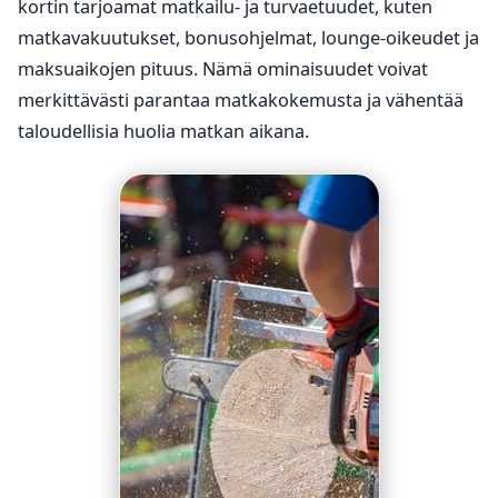
kortin tarjoamat matkailu- ja turvaetuudet, kuten
matkavakuutukset, bonusohjelmat, lounge-oikeudet ja
maksuaikojen pituus. Nämä ominaisuudet voivat
merkittävästi parantaa matkakokemusta ja vähentää
taloudellisia huolia matkan aikana.