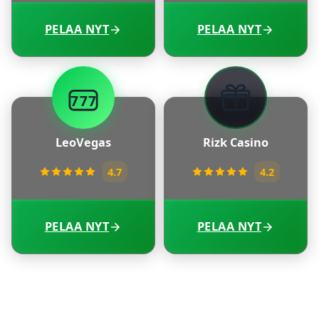
PELAA NYT
PELAA NYT
7
7
7
LeoVegas
Rizk Casino
4.7
4.2
PELAA NYT
PELAA NYT