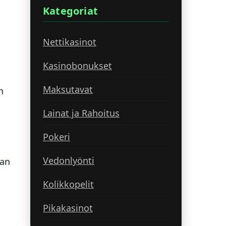
Kategoriat
Nettikasinot
Kasinobonukset
Maksutavat
n
Lainat ja Rahoitus
Pokeri
Vedonlyönti
nan
Kolikkopelit
Pikakasinot