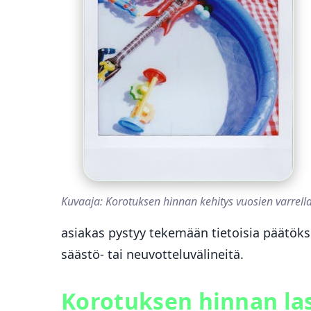
Kuvaaja: Korotuksen hinnan kehitys vuosien varrella
asiakas pystyy tekemään tietoisia päätöks
säästö- tai neuvotteluvälineitä.
Korotuksen hinnan la