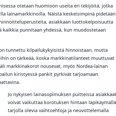
isessa otetaan huomioon useita eri tekijöitä, jotka
illa lainamarkkinoilla. Näistä keskeisimpinä pidetään
hinnoitteluperusteita, asiakkaan luottokelpoisuutta
tä kaikkia punnitaan yhdessä, kun muodostetaan
n tunnettu kilpailukykyisistä hinnoistaan, mutta
ihin on tärkeää, koska markkinatilanteet muuttuvat
käli markkinakorot nousevat, myös Nordea-lainan
lpailun kiristyessä pankit pyrkivät tarjoamaan
attavina.
Jo nykyisen lainasopimuksen puitteissa asiakkaa
voivat vaikuttaa korotuksen hintaan läpikäymäll
tarjolla olevia vaihtoehtoja ja neuvottelemalla