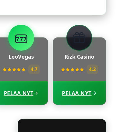
7
7
7
LeoVegas
Rizk Casino
4.7
4.2
PELAA NYT
PELAA NYT