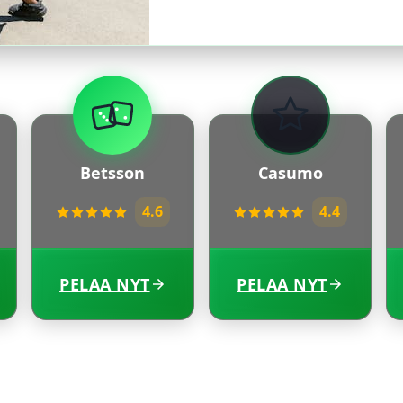
Betsson
Casumo
4.6
4.4
PELAA NYT
PELAA NYT