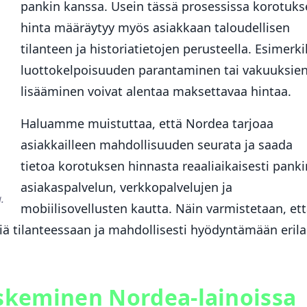
pankin kanssa. Usein tässä prosessissa korotuk
hinta määräytyy myös asiakkaan taloudellisen
tilanteen ja historiatietojen perusteella. Esimerki
luottokelpoisuuden parantaminen tai vakuuksie
lisääminen voivat alentaa maksettavaa hintaa.
Haluamme muistuttaa, että Nordea tarjoaa
asiakkailleen mahdollisuuden seurata ja saada
tietoa korotuksen hinnasta reaaliaikaisesti panki
asiakaspalvelun, verkkopalvelujen ja
.
mobiilisovellusten kautta. Näin varmistetaan, et
iä tilanteessaan ja mahdollisesti hyödyntämään erila
skeminen Nordea-lainoissa