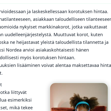
vioidessaan ja laskeskellessaan korotuksen hintaa.
tilanteeseen, asiakkaan taloudelliseen tilanteeseen
uomioida nykyiset markkinakorot, jotka vaikuttavat
nan uudelleenjärjestelystä. Muuttuvat korot, kuten
ska ne heijastavat yleistä taloudellista tilannetta ja
si Nordea arvioi asiakaskohtaisesti hänen
dollisesti myös korotuksen hintaan.
uksien lisääminen voivat alentaa maksettavaa hint
t.
t
tka liittyvät
lua esimerkiksi
kset, mikä tekee