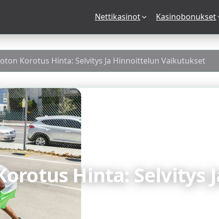
Nettikasinot
Kasinobonukset
ton Korotus Hinta: Selvitys Ja Hinnoittelun Vaikutukset
rotus Hinta: Selvitys J