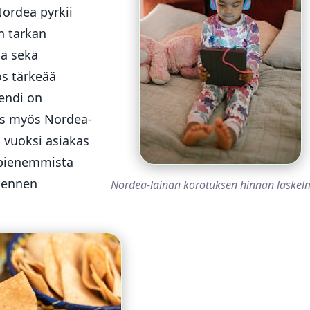
ordea pyrkii
n tarkan
ää sekä
ös tärkeää
endi on
tus myös Nordea-
 vuoksi asiakas
 pienemmistä
n ennen
Nordea-lainan korotuksen hinnan laskel