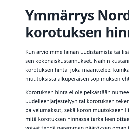
Ymmärrys Nord
korotuksen hin
Kun arvioimme lainan uudistamista tai lis
sen kokonaiskustannukset. Näihin kustann
korotuksen hinta, joka määrittelee, kuinka
muutoksista alkuperäisen sopimuksen ehto
Korotuksen hinta ei ole pelkästään numeerin
uudelleenjärjestelyyn tai korotuksen teke
palvelumaksut, sekä koron muutokseen lii
mitä korotuksen hinnassa tarkalleen otta
voivat tehdä paremman päätöksen oman tal