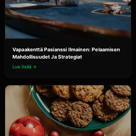
Vapaakenttä Pasianssi Ilmainen: Pelaamisen
Mahdollisuudet Ja Strategiat
Lue lisää →