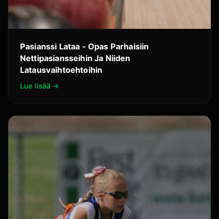
Pasianssi Lataa - Opas Parhaisiin
Nettipasiansseihin Ja Niiden
Latausvaihtoehtoihin
Lue lisää →