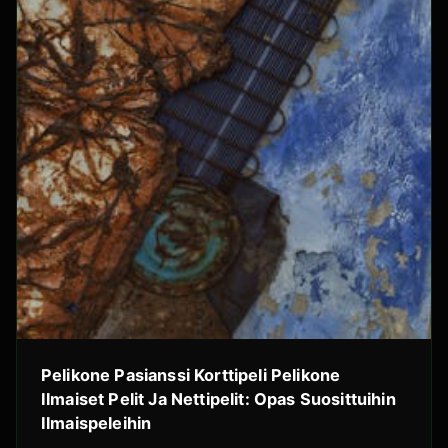
Pelikone Pasianssi Korttipeli Pelikone
Ilmaiset Pelit Ja Nettipelit: Opas Suosittuihin
Ilmaispeleihin