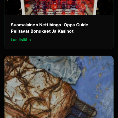
Suomalainen Nettibingo: Oppa Guide
Pelitavat Bonukset Ja Kasinot
Lue lisää →