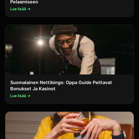
Pelaamiseen
Lue lisää →
Suomalainen Nettibingo: Oppa Guide Pelitavat
Bonukset Ja Kasinot
Lue lisää →