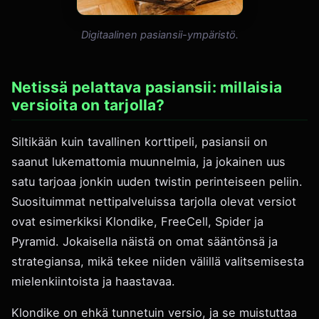
Digitaalinen pasiansii-ympäristö.
Netissä pelattava pasiansii: millaisia
versioita on tarjolla?
Siltikään kuin tavallinen korttipeli, pasiansii on
saanut lukemattomia muunnelmia, ja jokainen uus
satu tarjoaa jonkin uuden twistin perinteiseen peliin.
Suosituimmat nettipalveluissa tarjolla olevat versiot
ovat esimerkiksi Klondike, FreeCell, Spider ja
Pyramid. Jokaisella näistä on omat sääntönsä ja
strategiansa, mikä tekee niiden välillä valitsemisesta
mielenkiintoista ja haastavaa.
Klondike on ehkä tunnetuin versio, ja se muistuttaa