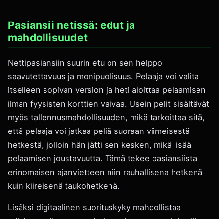
Pasiansii netissä: edut ja
mahdollisuudet
Nettipasiansiin suurin etu on sen helppo
saavutettavuus ja monipuolisuus. Pelaaja voi valita
itselleen sopivan version ja heti aloittaa pelaamisen
ilman fyysisten korttien vaivaa. Usein pelit sisältävät
myös tallennusmahdollisuuden, mikä tarkoittaa sitä,
että pelaaja voi jatkaa peliä suoraan viimeisestä
hetkestä, jolloin hän jätti sen kesken, mikä lisää
pelaamisen joustavuutta. Tämä tekee pasiansiista
erinomaisen ajanvietteen niin rauhallisena hetkenä
kuin kiireisenä taukohetkenä.
Lisäksi digitaalinen suorituskyky mahdollistaa