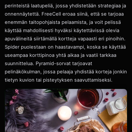
perinteistä laatupeliä, jossa yhdistetään strategiaa ja
onnennäytettä. FreeCell eroaa siinä, että se tarjoaa
enemmän taitopohjaista pelaamista, ja voit pelissä
käyttää mahdollisesti hyväksi käytettävissä olevia
apuvälineitä siirtämällä kortteja vapaasti eri pinoihin.
Spider puolestaan on haastavampi, koska se käyttää
useampaa korttipinoa yhtä aikaa ja vaatii tarkkaa
suunnittelua. Pyramid-sorvat tarjoavat
pelinäkökulman, jossa pelaaja yhdistää korteja jonkin
tietyn kuvion tai pisteytyksen saavuttamiseksi.