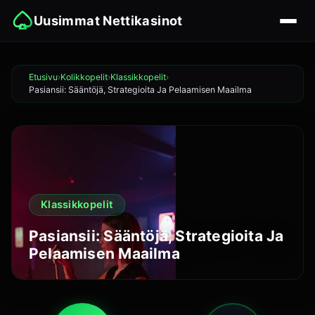
Uusimmat Nettikasinot
Etusivu
Kolikkopelit
Klassikkopelit
Pasiansii: Sääntöjä, Strategioita Ja Pelaamisen Maailma
Klassikkopelit
Pasiansii: Sääntöjä, Strategioita Ja
Pelaamisen Maailma