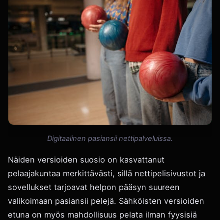
Digitaalinen pasiansii nettipalveluissa.
Näiden versioiden suosio on kasvattanut
pelaajakuntaa merkittävästi, sillä nettipelisivustot ja
sovellukset tarjoavat helpon pääsyn suureen
valikoimaan pasiansii pelejä. Sähköisten versioiden
etuna on myös mahdollisuus pelata ilman fyysisiä