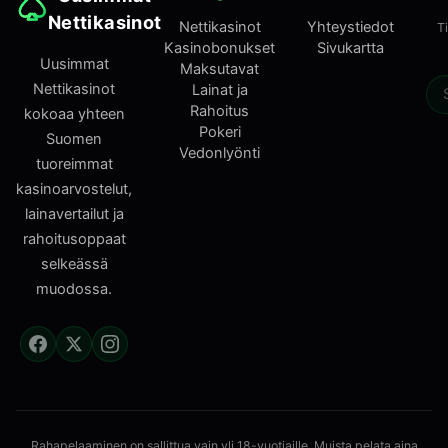
Nettikasinot
Nettikasinot
Yhteystiedot
T
Kasinobonukset
Sivukartta
Uusimmat
Maksutavat
Nettikasinot
Lainat ja
Rahoitus
kokoaa yhteen
Pokeri
Suomen
Vedonlyönti
tuoreimmat
kasinoarvostelut,
lainavertailut ja
rahoitusoppaat
selkeässä
muodossa.
Rahapelaaminen on sallittua vain yli 18-vuotiaille. Muista pelata aina