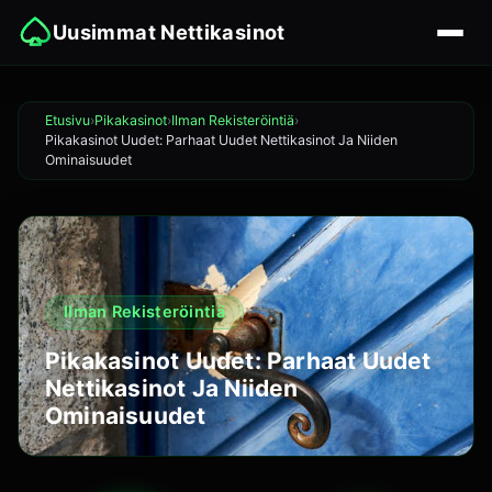
Uusimmat Nettikasinot
Etusivu
Pikakasinot
Ilman Rekisteröintiä
Pikakasinot Uudet: Parhaat Uudet Nettikasinot Ja Niiden
Ominaisuudet
Ilman Rekisteröintiä
Pikakasinot Uudet: Parhaat Uudet
Nettikasinot Ja Niiden
Ominaisuudet