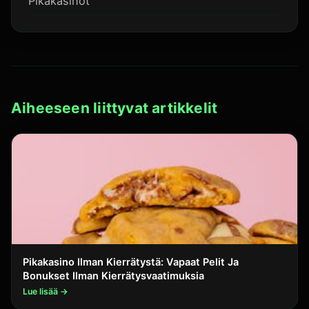
Pikakasinot
Aiheeseen liittyvat artikkelit
Pikakasino Ilman Kierrätystä: Vapaat Pelit Ja
Bonukset Ilman Kierrätysvaatimuksia
Lue lisää →