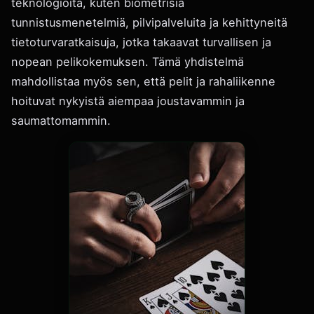
teknologioita, kuten biometrisiä
tunnistusmenetelmiä, pilvipalveluita ja kehittyneitä
tietoturvaratkaisuja, jotka takaavat turvallisen ja
nopean pelikokemuksen. Tämä yhdistelmä
mahdollistaa myös sen, että pelit ja rahaliikenne
hoituvat nykyistä aiempaa joustavammin ja
saumattomammin.