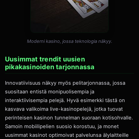
Moderni kasino, jossa teknologia näkyy.
Uusimmat trendit uusien
pikakasinoiden tarjonnassa
Innovatiivisuus näkyy myös pelitarjonnassa, jossa
suositaan entistä monipuolisempia ja
interaktiivisempia pelejä. Hyvä esimerkki tästä on
kasvava valikoima live-kasinopelejä, jotka tuovat
perinteisen kasinon tunnelman suoraan kotisohvalle.
Samoin mobiilipelien suosio korostuu, ja monet
uusimmat kasinot optimoivat palvelunsa älylaitteille