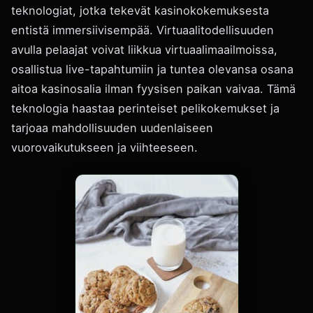
teknologiat, jotka tekevät kasinokokemuksesta
entistä immersiivisempää. Virtuaalitodellisuuden
avulla pelaajat voivat liikkua virtuaalimaailmoissa,
osallistua live-tapahtumiin ja tuntea olevansa osana
aitoa kasinosalia ilman fyysisen paikan vaivaa. Tämä
teknologia haastaa perinteiset pelikokemukset ja
tarjoaa mahdollisuuden uudenlaiseen
vuorovaikutukseen ja viihteeseen.