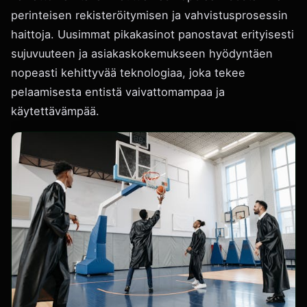
perinteisen rekisteröitymisen ja vahvistusprosessin
haittoja. Uusimmat pikakasinot panostavat erityisesti
sujuvuuteen ja asiakaskokemukseen hyödyntäen
nopeasti kehittyvää teknologiaa, joka tekee
pelaamisesta entistä vaivattomampaa ja
käytettävämpää.