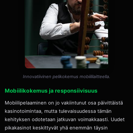
Innovatiivinen pelikokemus mobiililaitteella.
Mobiilikokemus ja responsiivisuus
Mobiilipelaaminen on jo vakiintunut osa päivittäistä
kasinotoimintaa, mutta tulevaisuudessa tämän
kehityksen odotetaan jatkuvan voimakkaasti. Uudet
pikakasinot keskittyvät yhä enemmän täysin