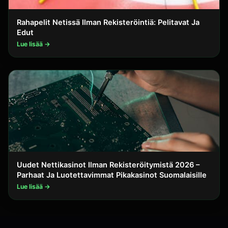
Rahapelit Netissä Ilman Rekisteröintiä: Pelitavat Ja
Edut
Lue lisää →
Uudet Nettikasinot Ilman Rekisteröitymistä 2026 –
Parhaat Ja Luotettavimmat Pikakasinot Suomalaisille
Lue lisää →