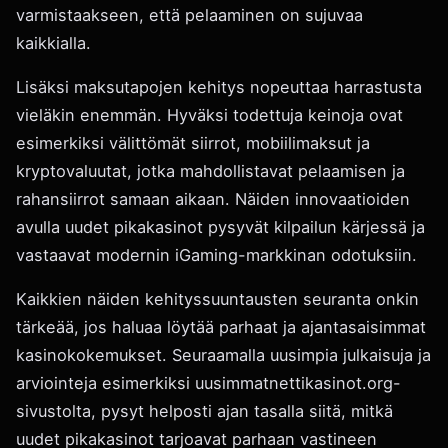
varmistaakseen, että pelaaminen on sujuvaa
kaikkialla.
Lisäksi maksutapojen kehitys nopeuttaa harrastusta
vieläkin enemmän. Hyväksi todettuja keinoja ovat
esimerkiksi välittömät siirrot, mobiilimaksut ja
kryptovaluutat, jotka mahdollistavat pelaamisen ja
rahansiirrot samaan aikaan. Näiden innovaatioiden
avulla uudet pikakasinot pysyvät kilpailun kärjessä ja
vastaavat modernin iGaming-markkinan odotuksiin.
Kaikkien näiden kehityssuuntausten seuranta onkin
tärkeää, jos haluaa löytää parhaat ja ajantasaisimmat
kasinokokemukset. Seuraamalla uusimpia julkaisuja ja
arviointeja esimerkiksi uusimmatnettikasinot.org-
sivustolta, pysyt helposti ajan tasalla siitä, mitkä
uudet pikakasinot tarjoavat parhaan vastineen