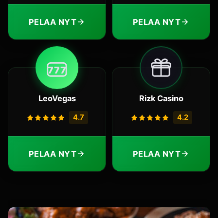
PELAA NYT
PELAA NYT
7
7
7
LeoVegas
Rizk Casino
4.7
4.2
PELAA NYT
PELAA NYT