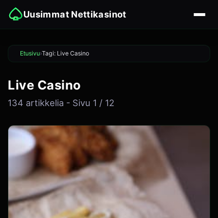
Uusimmat Nettikasinot
Etusivu
Tagi: Live Casino
Live Casino
134 artikkelia - Sivu 1 / 12