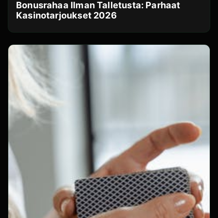
Bonusrahaa Ilman Talletusta: Parhaat
Kasinotarjoukset 2026