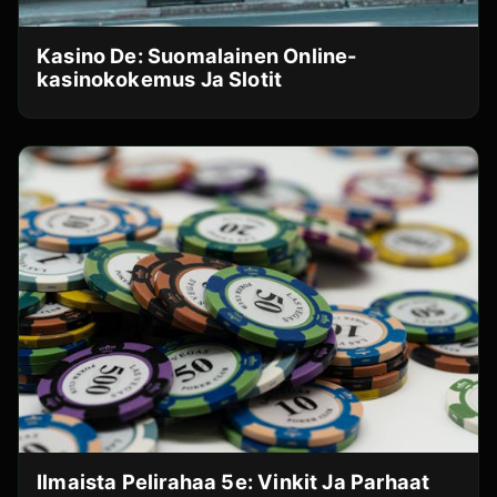
Kasino De: Suomalainen Online-
kasinokokemus Ja Slotit
Ilmaista Pelirahaa 5e: Vinkit Ja Parhaat