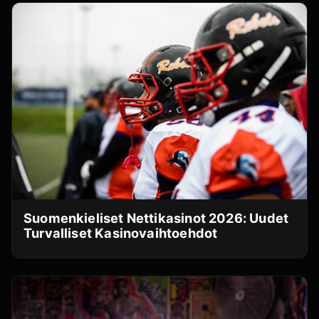
Suomenkieliset Nettikasinot 2026: Uudet
Turvalliset Kasinovaihtoehdot