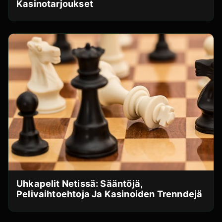
Kasinotarjoukset
Uhkapelit Netissä: Sääntöjä,
Pelivaihtoehtoja Ja Kasinoiden Trenndejä