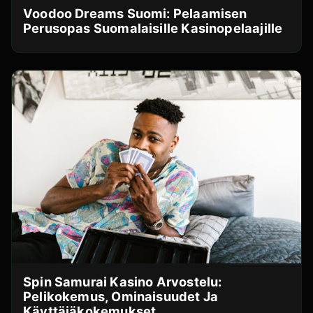
Voodoo Dreams Suomi: Pelaamisen
Perusopas Suomalaisille Kasinopelaajille
Spin Samurai Kasino Arvostelu:
Pelikokemus, Ominaisuudet Ja
Käyttäjäkokemukset