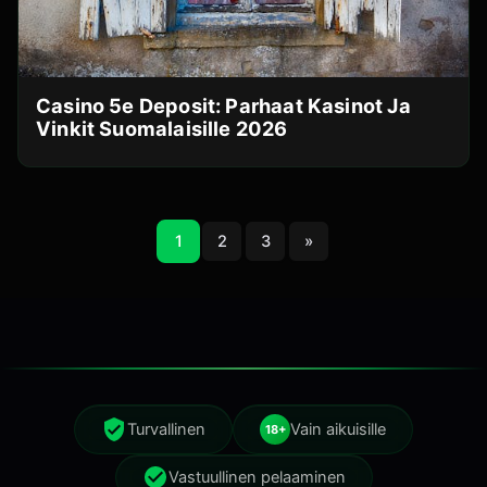
Casino 5e Deposit: Parhaat Kasinot Ja
Vinkit Suomalaisille 2026
1
2
3
»
Turvallinen
Vain aikuisille
18+
Vastuullinen pelaaminen