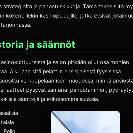
a strategioita ja panostuskikkoja. Tämä tekee siitä m
n kokeneillekin kasinopelaajille, jotka etsivät jotain u
 tarjonnassa.
storia ja säännöt
a kasinokulttuureista ja se on pitkään ollut osa monien
. Alkujaan sitä pelattiin ensisijaisesti fyysisissä
 suosittu verkkopelaamisen muodossa, minkä ansiost
speriaatteet pysyvät samana: panostaminen, pyöräytys
llisia sääntöjä ja erikoisominaisuuksia.
sisältää
taisia
. Pelin