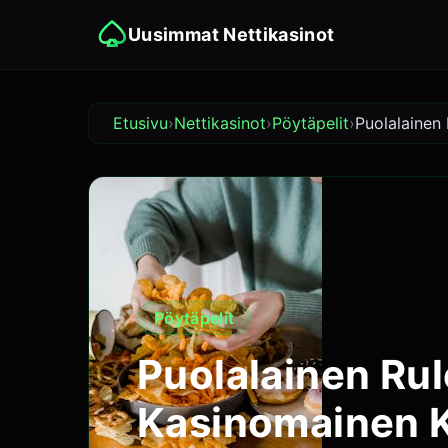
Uusimmat Nettikasinot
Etusivu
Nettikasinot
Pöytäpelit
Puolalainen
Pöytäpelit
Puolalainen Rule
Kasinomainen 