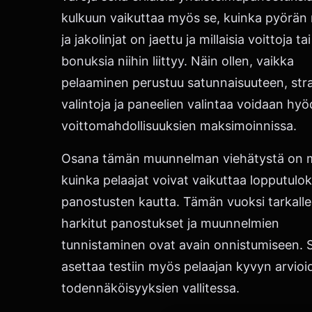
kulkuun vaikuttaa myös se, kuinka pyörän
ja jakolinjat on jaettu ja millaisia voittoja tai
bonuksia niihin liittyy. Näin ollen, vaikka
pelaaminen perustuu satunnaisuuteen, stra
valintoja ja paneelien valintaa voidaan hy
voittomahdollisuuksien maksimoinnissa.
Osana tämän muunnelman viehätystä on 
kuinka pelaajat voivat vaikuttaa lopputulo
panostusten kautta. Tämän vuoksi tarkall
harkitut panostukset ja muunnelmien
tunnistaminen ovat avain onnistumiseen. 
asettaa testiin myös pelaajan kyvyn arvioid
todennäköisyyksien vallitessa.