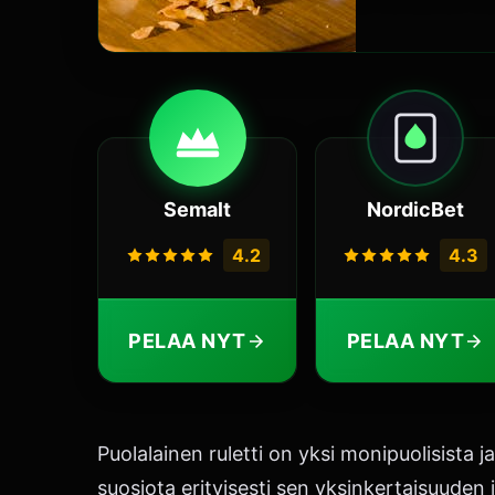
Semalt
NordicBet
4.2
4.3
PELAA NYT
PELAA NYT
Puolalainen ruletti on yksi monipuolisista 
suosiota erityisesti sen yksinkertaisuuden j