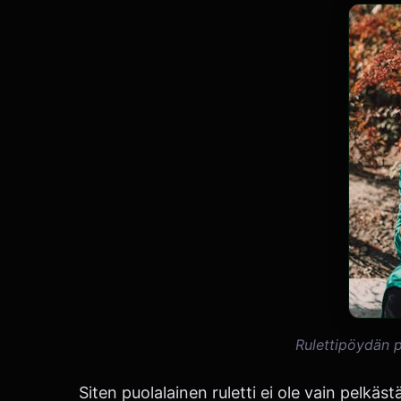
Rulettipöydän p
Siten puolalainen ruletti ei ole vain pelkä