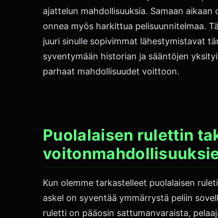
ajattelun mahdollisuuksia. Samaan aikaan on
onnea myös harkittua pelisuunnitelmaa. Täst
juuri sinulle sopivimmat lähestymistavat 
syventymään historian ja sääntöjen yksity
parhaat mahdollisuudet voittoon.
Puolalaisen rulettin tak
voitonmahdollisuuksi
Kun olemme tarkastelleet puolalaisen rulet
askel on syventää ymmärrystä peliin sovellet
ruletti on pääosin sattumanvaraista, pelaaj