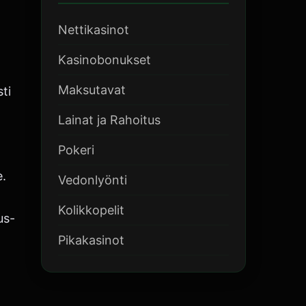
Nettikasinot
Kasinobonukset
Maksutavat
sti
Lainat ja Rahoitus
Pokeri
e.
Vedonlyönti
Kolikkopelit
us-
Pikakasinot