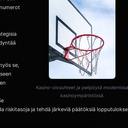
 numerot
tegisia
ödyntää
myös se,
kseen
een
Kasino-olosuhteet ja pelipöytä moderniss
kasinoympäristössä.
Se
a riskitasoja ja tehdä järkeviä päätöksiä lopputuloks