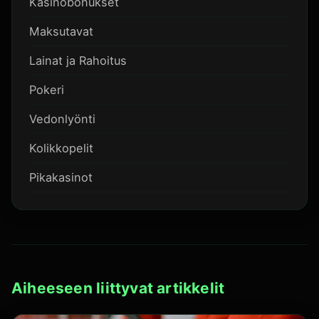
Kasinobonukset
Maksutavat
Lainat ja Rahoitus
Pokeri
Vedonlyönti
Kolikkopelit
Pikakasinot
Aiheeseen liittyvat artikkelit