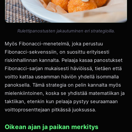
Rulettipanostusten jakautuminen eri strategioilla.
Myös Fibonacci-menetelmä, joka perustuu
Fibonacci-sekvenssiin, on suosittu erityisesti
riskinhallinnan kannalta. Pelaaja kasaa panostukset
Fibonacci-sarjan mukaisesti häviöissä, tietäen että
voitto kattaa useamman häviön yhdellä isommalla
panoksella. Tämä strategia on pelin kannalta myös
mielenkiintoinen, koska se yhdistää matematiikan ja
taktiikan, etenkin kun pelaaja pystyy seuraamaan
voittoprosenttejaan pitkässä juoksussa.
Oikean ajan ja paikan merkitys