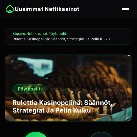
Uusimmat Nettikasinot
Etusivu
Nettikasinot
Pöytäpelit
Rulettia Kasinopelinä: Säännöt, Strategiat Ja Pelin Kulku
Pöytäpelit
Rulettia Kasinopelinä: Säännöt,
Strategiat Ja Pelin Kulku