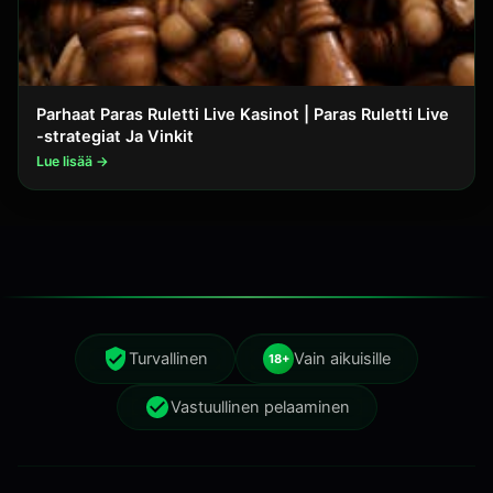
Parhaat Paras Ruletti Live Kasinot | Paras Ruletti Live
-strategiat Ja Vinkit
Lue lisää →
Turvallinen
Vain aikuisille
18+
Vastuullinen pelaaminen