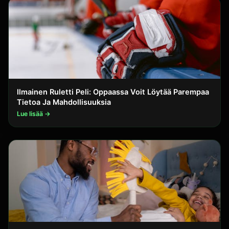
Ilmainen Ruletti Peli: Oppaassa Voit Löytää Parempaa
Tietoa Ja Mahdollisuuksia
Lue lisää →