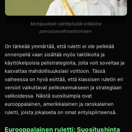
Monipuoliset rulettipöydät erilaisine
panostusvaihtoehtoineen.
On tärkeää ymmärtää, että ruletti ei ole pelkkää
onnenpeliä vaan sisältää myös taktiikoita ja
käyttökelpoisia pelistrategioita, joita voit soveltaa ja
kasvattaa mahdollisuuksiasi voittoon. Tässä
vaiheessa on hyvä esittää, että klassisen ruletin eri
versiot vaikuttavat pelikokemukseen ja strategiaan
valikoidessa. Näistä suosituimpia ovat
eurooppalainen, amerikkalainen ja ranskalainen
ruletti, joista jokaisella on omat erityispiirteensä.
Eurooppalainen ruletti: Suositushinta