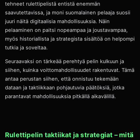
tehneet rulettipelistä entistä enemmän
saavutettavissa, ja moni suomalainen pelaaja suosii
juuri näitä digitaalisia mahdollisuuksia. Näin
pelaaminen on paitsi nopeampaa ja joustavampaa,
myös historiallista ja strategista sisältöä on helpompi
tutkia ja soveltaa.
Seuraavaksi on tärkeää perehtyä pelin kulkuun ja
siihen, kuinka voittomahdollisuudet rakentuvat. Tämä
antaa perustan siihen, että onnistuu tekemään
dataan ja taktiikkaan pohjautuvia päätöksiä, jotka
parantavat mahdollisuuksia pitkällä aikavälillä.
Rulettipelin taktiikat ja strategiat – mitä