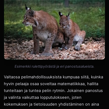
Esimerkki rulettipyörästä ja eri panostusalueista.
Valtaosa pelimahdollisuuksista kumpuaa siitä, kuinka
hyvin pelaaja osaa soveltaa matematiikkaa, hallita
tunteitaan ja tuntea pelin rytmin. Jokainen panostus
ja valinta vaikuttaa lopputulokseen, joten
kokemuksen ja tietoisuuden yhdistäminen on aina