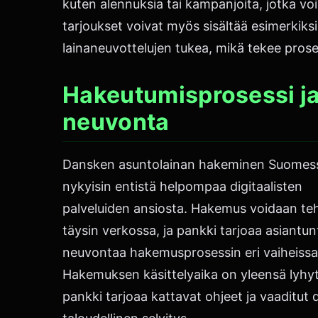
kuten alennuksia tai kampanjoita, jotka voi
tarjoukset voivat myös sisältää esimerkiksi
lainaneuvottelujen tukea, mikä tekee prose
Hakeutumisprosessi j
neuvonta
Dansken asuntolainan hakeminen Suomes
nykyisin entistä helpompaa digitaalisten
palveluiden ansiosta. Hakemus voidaan te
täysin verkossa, ja pankki tarjoaa asiantu
neuvontaa hakemusprosessin eri vaiheissa
Hakemuksen käsittelyaika on yleensä lyhyt
pankki tarjoaa kattavat ohjeet ja vaaditut 