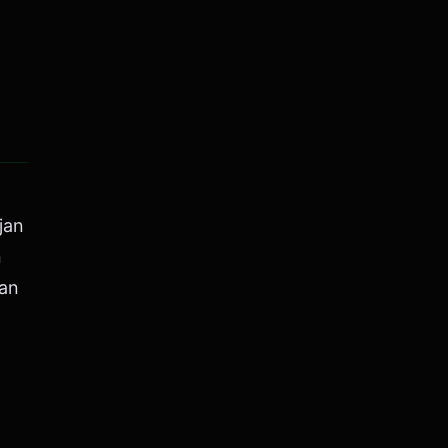
jan
n
jan