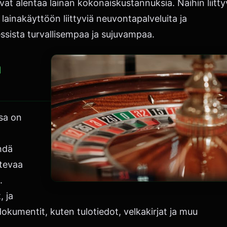
vat alentaa lainan kokonaiskustannuksia. Näihin liitty
 lainakäyttöön liittyviä neuvontapalveluita ja
ssista turvallisempaa ja sujuvampaa.
a
sa on
hdä
ntevaa
.
, ja
dokumentit, kuten tulotiedot, velkakirjat ja muu