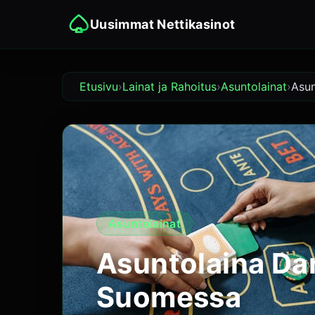
Uusimmat Nettikasinot
Etusivu
Lainat ja Rahoitus
Asuntolainat
Asun
Asuntolainat
Asuntolaina Da
Suomessa