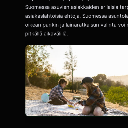
Suomessa asuvien asiakkaiden erilaisia tarp
asiakaslähtöisiä ehtoja. Suomessa asuntola
oikean pankin ja lainaratkaisun valinta voi 
pitkällä aikavälillä.