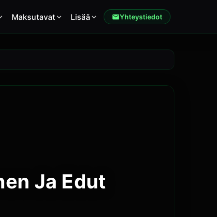
Maksutavat
Lisää
Yhteystiedot
nen Ja Edut