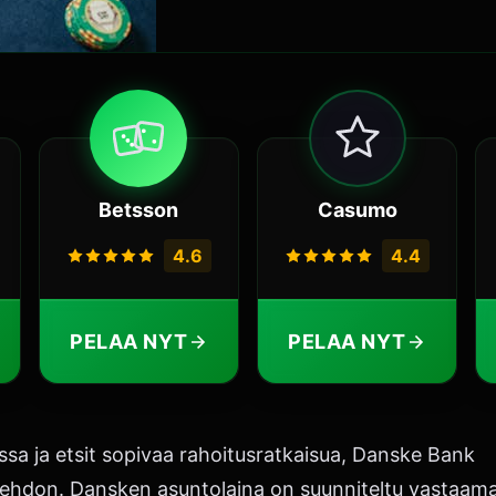
Betsson
Casumo
4.6
4.4
PELAA NYT
PELAA NYT
a ja etsit sopivaa rahoitusratkaisua, Danske Bank
htoehdon. Dansken asuntolaina on suunniteltu vastaam