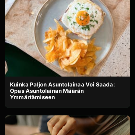
Kuinka Paljon Asuntolainaa Voi Saada:
Opas Asuntolainan Määrän
Ymmärtämiseen