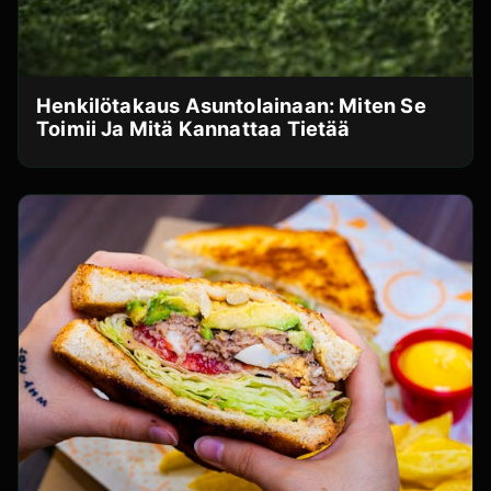
Henkilötakaus Asuntolainaan: Miten Se
Toimii Ja Mitä Kannattaa Tietää