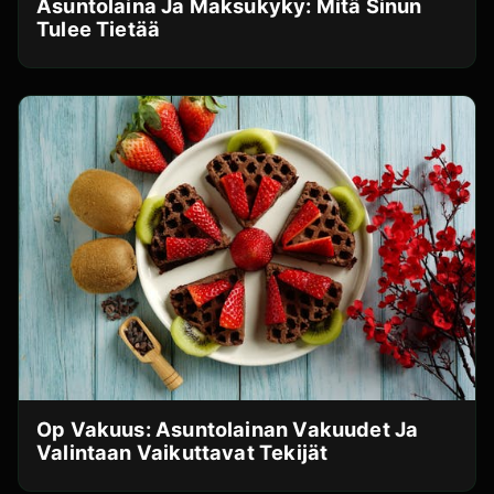
Asuntolaina Ja Maksukyky: Mitä Sinun
Tulee Tietää
Op Vakuus: Asuntolainan Vakuudet Ja
Valintaan Vaikuttavat Tekijät