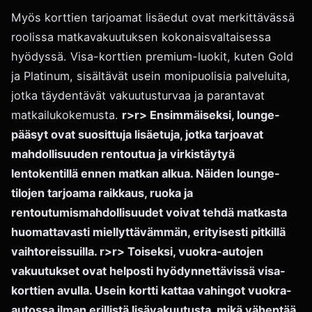
Myös korttien tarjoamat lisäedut ovat merkittävässä
roolissa matkavakuutuksen kokonaisvaltaisessa
hyödyssä. Visa-korttien premium-luokit, kuten Gold
ja Platinum, sisältävät usein monipuolisia palveluita,
jotka täydentävät vakuutusturvaa ja parantavat
matkailukokemusta.
r>
r> Ensimmäiseksi, lounge-
pääsyt ovat suosittuja lisäetuja, jotka tarjoavat
mahdollisuuden rentoutua ja virkistäytyä
lentokentillä ennen matkan alkua. Näiden lounge-
tilojen tarjoama raikkaus, ruoka ja
rentoutumismahdollisuudet voivat tehdä matkasta
huomattavasti miellyttävämmän, erityisesti pitkillä
vaihtoreissuilla.
r>
r> Toiseksi, vuokra-autojen
vakuutukset ovat helposti hyödynnettävissä visa-
korttien avulla. Usein kortti kattaa vahingot vuokra-
autossa ilman erillistä lisävakuutusta, mikä vähentää