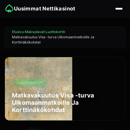
Uusimmat Nettikasinot
Etusivu
Maksutavat
Luottokortit
Matkavakuutus Visa -turva Ulkomaanmatkoille Ja
Korttinäkökohdat
Luottokortit
Matkavakuutus Visa -turva
Ulkomaanmatkoille Ja
Korttinäkökohdat