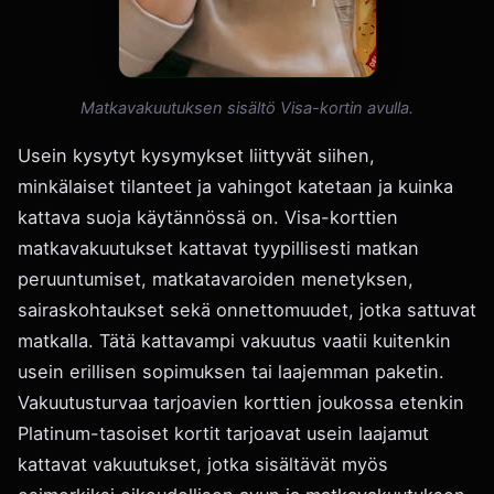
Matkavakuutuksen sisältö Visa-kortin avulla.
Usein kysytyt kysymykset liittyvät siihen,
minkälaiset tilanteet ja vahingot katetaan ja kuinka
kattava suoja käytännössä on. Visa-korttien
matkavakuutukset kattavat tyypillisesti matkan
peruuntumiset, matkatavaroiden menetyksen,
sairaskohtaukset sekä onnettomuudet, jotka sattuvat
matkalla. Tätä kattavampi vakuutus vaatii kuitenkin
usein erillisen sopimuksen tai laajemman paketin.
Vakuutusturvaa tarjoavien korttien joukossa etenkin
Platinum-tasoiset kortit tarjoavat usein laajamut
kattavat vakuutukset, jotka sisältävät myös