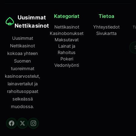
Kategoriat
Tietoa
Uusimmat
Nettikasinot
Nettikasinot
Yhteystiedot
T
Kasinobonukset
Sivukartta
Uusimmat
Maksutavat
Nettikasinot
Lainat ja
Rahoitus
kokoaa yhteen
Pokeri
Suomen
Vedonlyönti
tuoreimmat
kasinoarvostelut,
lainavertailut ja
rahoitusoppaat
selkeässä
muodossa.