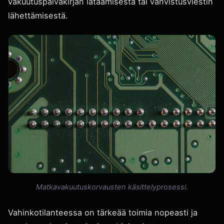
vakuutuspäiväkirjan lataamisesta tai vahvistusviestin
lähettämisestä.
Matkavakuutuskorvausten käsittelyprosessi.
Vahinkotilanteessa on tärkeää toimia nopeasti ja