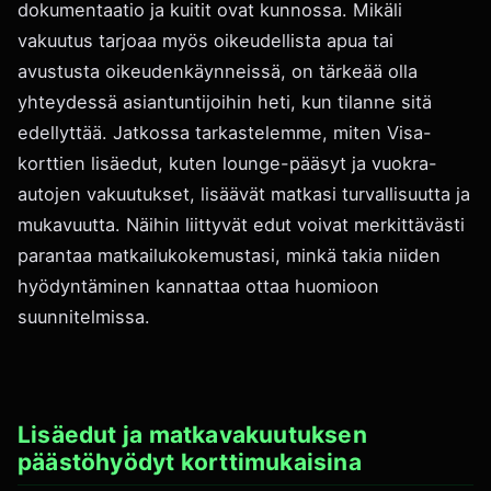
dokumentaatio ja kuitit ovat kunnossa. Mikäli
vakuutus tarjoaa myös oikeudellista apua tai
avustusta oikeudenkäynneissä, on tärkeää olla
yhteydessä asiantuntijoihin heti, kun tilanne sitä
edellyttää. Jatkossa tarkastelemme, miten Visa-
korttien lisäedut, kuten lounge-pääsyt ja vuokra-
autojen vakuutukset, lisäävät matkasi turvallisuutta ja
mukavuutta. Näihin liittyvät edut voivat merkittävästi
parantaa matkailukokemustasi, minkä takia niiden
hyödyntäminen kannattaa ottaa huomioon
suunnitelmissa.
Lisäedut ja matkavakuutuksen
päästöhyödyt korttimukaisina