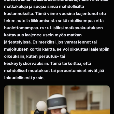
matkakuluja ja suojaa sinua mahdollisilta
kustannuksilta. Tämä viime vuosina laajentunut etu
tekee autolla liikkumisesta sekä edullisempaa että
huolettomampaa.
r>
r> Lisäksi matkavakuutuksen
kattavuus laajenee usein myös matkan
järjestelyissä. Esimerkiksi, jos varaat lennot tai
majoituksen kortin kautta, se voi oikeuttaa laajempiin
oikeuksiin, kuten peruutus- tai
keskeytyskorvauksiin. Tämä tarkoittaa, että
mahdolliset muutokset tai peruuntumiset eivät jää
taloudellisesti yksin,