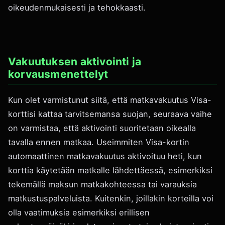
oikeudenmukaisesti ja tehokkaasti.
Vakuutuksen aktivointi ja
korvausmenettelyt
Kun olet varmistunut siitä, että matkavakuutus Visa-
korttisi kattaa tarvitsemansa suojan, seuraava vaihe
on varmistaa, että aktivointi suoritetaan oikealla
tavalla ennen matkaa. Useimmiten Visa-kortin
automaattinen matkavakuutus aktivoituu heti, kun
korttia käytetään matkalle lähdettäessä, esimerkiksi
tekemällä maksun matkakohteessa tai varauksia
matkustuspalveluista. Kuitenkin, joillakin korteilla voi
olla vaatimuksia esimerkiksi erillisen