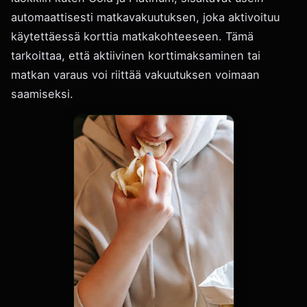
automaattisesti matkavakuutuksen, joka aktivoituu
käytettäessä korttia matkakohteeseen. Tämä
tarkoittaa, että aktiivinen korttimaksaminen tai
matkan varaus voi riittää vakuutuksen voimaan
saamiseksi.