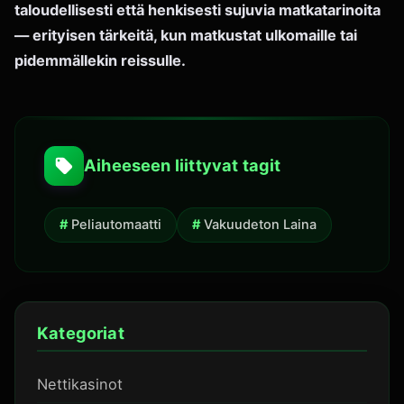
taloudellisesti että henkisesti sujuvia matkatarinoita
— erityisen tärkeitä, kun matkustat ulkomaille tai
pidemmällekin reissulle.
Aiheeseen liittyvat tagit
Peliautomaatti
Vakuudeton Laina
Kategoriat
Nettikasinot