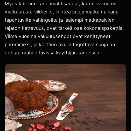
Myös korttien tarjoamat lisäedut, kuten vakuutus
matkustustarvikkeille, kiinteä suoja matkan aikana
tapahtuvilta vahingoilta ja laajempi matkapäivien
rajaton kattavuus, ovat tärkeä osa kokonaispakettia.
Viime vuosina vakuutusehdot ovat kehittyneet
paremmiksi, ja korttien avulla tarjottava suoja on
entistä räätälöitävissä käyttäjän tarpeisiin.