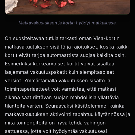
Matkavakuutuksen ja kortin hyödyt matkailussa.
On suositeltavaa tutkia tarkasti oman Visa-kortin
matkavakuutuksen sisältö ja rajoitukset, koska kaikki
kortit eivät tarjoa automaattista suojaa kaikilta osin.
Esimerkiksi korkearvoiset kortit voivat sisältää
laajemmat vakuutuspaketit kuin alempitasoiset
versiot. Ymmärtämällä vakuutuksen sisältö ja
toimintaperiaatteet voit varmistaa, että matkasi
aikana saat riittävän suojan mahdollisia yllättäviä
tilanteita varten. Seuraavaksi käsittelemme, kuinka
matkavakuutuksen aktivointi tapahtuu käytännössä ja
mitä toimenpiteitä on hyvä tehdä vahingon
sattuessa, jotta voit hyödyntää vakuutusesi