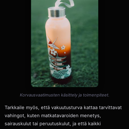
Korvausvaatimusten käsittely ja toimenpiteet.
Tarkkaile myös, että vakuutusturva kattaa tarvittavat
vahingot, kuten matkatavaroiden menetys,
sairauskulut tai peruutuskulut, ja että kaikki