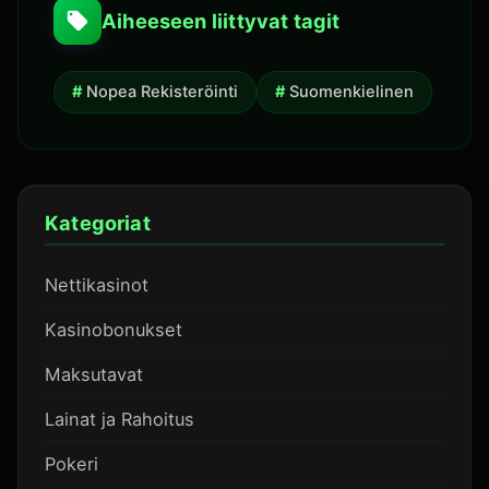
Aiheeseen liittyvat tagit
Nopea Rekisteröinti
Suomenkielinen
Kategoriat
Nettikasinot
Kasinobonukset
Maksutavat
Lainat ja Rahoitus
Pokeri