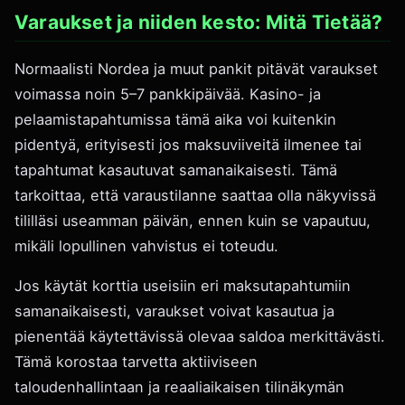
Varaukset ja niiden kesto: Mitä Tietää?
Normaalisti Nordea ja muut pankit pitävät varaukset
voimassa noin 5–7 pankkipäivää. Kasino- ja
pelaamistapahtumissa tämä aika voi kuitenkin
pidentyä, erityisesti jos maksuviiveitä ilmenee tai
tapahtumat kasautuvat samanaikaisesti. Tämä
tarkoittaa, että varaustilanne saattaa olla näkyvissä
tililläsi useamman päivän, ennen kuin se vapautuu,
mikäli lopullinen vahvistus ei toteudu.
Jos käytät korttia useisiin eri maksutapahtumiin
samanaikaisesti, varaukset voivat kasautua ja
pienentää käytettävissä olevaa saldoa merkittävästi.
Tämä korostaa tarvetta aktiiviseen
taloudenhallintaan ja reaaliaikaisen tilinäkymän