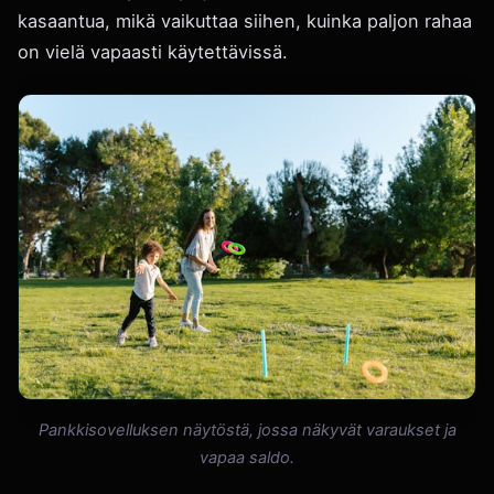
kasaantua, mikä vaikuttaa siihen, kuinka paljon rahaa
on vielä vapaasti käytettävissä.
Pankkisovelluksen näytöstä, jossa näkyvät varaukset ja
vapaa saldo.