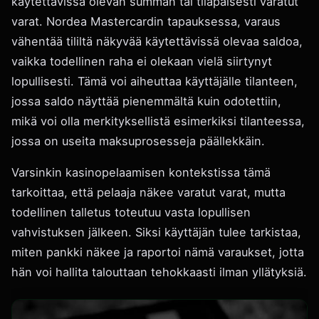
käytettävissä olevan summan tai tilapäisesti varatut
varat. Nordea Mastercardin tapauksessa, varaus
vähentää tililtä näkyvää käytettävissä olevaa saldoa,
vaikka todellinen raha ei olekaan vielä siirtynyt
lopullisesti. Tämä voi aiheuttaa käyttäjälle tilanteen,
jossa saldo näyttää pienemmältä kuin odotettiin,
mikä voi olla merkityksellistä esimerkiksi tilanteessa,
jossa on useita maksuprosesseja päällekkäin.
Varsinkin kasinopelaamisen kontekstissa tämä
tarkoittaa, että pelaaja näkee varatut varat, mutta
todellinen talletus toteutuu vasta lopullisen
vahvistuksen jälkeen. Siksi käyttäjän tulee tarkistaa,
miten pankki näkee ja raportoi nämä varaukset, jotta
hän voi hallita talouttaan tehokkaasti ilman yllätyksiä.