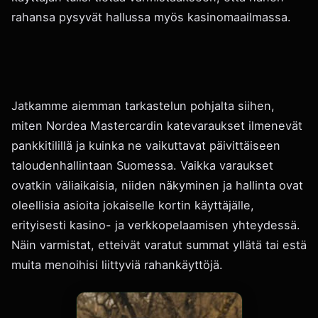
rahansa pysyvät hallussa myös kasinomaailmassa.
Jatkamme aiemman tarkastelun pohjalta siihen,
miten Nordea Mastercardin katevaraukset ilmenevät
pankkitilillä ja kuinka ne vaikuttavat päivittäiseen
taloudenhallintaan Suomessa. Vaikka varaukset
ovatkin väliaikaisia, niiden näkyminen ja hallinta ovat
oleellisia asioita jokaiselle kortin käyttäjälle,
erityisesti kasino- ja verkkopelaamisen yhteydessä.
Näin varmistat, etteivät varatut summat yllätä tai estä
muita menoihisi liittyviä rahankäyttöjä.