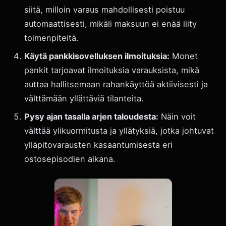
siitä, milloin varaus mahdollisesti poistuu
automaattisesti, mikäli maksuun ei enää liity
toimenpiteitä.
Käytä pankkisovelluksen ilmoituksia:
Monet
pankit tarjoavat ilmoituksia varauksista, mikä
auttaa hallitsemaan rahankäyttöä aktiivisesti ja
välttämään yllättäviä tilanteita.
Pysy ajan tasalla arjen taloudesta:
Näin voit
välttää ylikuormitusta ja yllätyksiä, jotka johtuvat
ylläpitovarausten kasaantumisesta eri
ostosepisodien aikana.