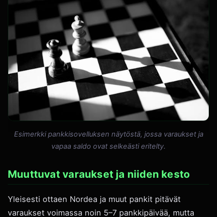
Esimerkki pankkisovelluksen näytöstä, jossa varaukset ja
vapaa saldo ovat selkeästi eritelty.
Muuttuvat varaukset ja niiden kesto
Yleisesti ottaen Nordea ja muut pankit pitävät
varaukset voimassa noin 5–7 pankkipäivää, mutta