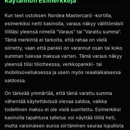
Käytännön Esimerkkejä
Kun teet ostoksen Nordea Mastercard -kortilla,
esimerkiksi netti kasinolla, varaus näkyy välittömästi
tililläsi yleensä nimellä ”Varaus” tai ”Varattu summa”.
Tämä merkintä ei tarkoita, että rahaa on vielä
siirretty, vaan että pankki on varannut osan tai koko
summan tulevaa maksua varten. Tämä varaus näkyy
yleensä tilisi tiliotteessa, verkkopankki- tai
mobiilisovelluksessa ja usein myös reaaliaikaisessa
saldossa.
On tärkeää ymmärtää, että tämä varattu summa
vähentää käytettävissä olevaa saldoa, vaikka
todellinen maksu ei ole vielä suoritettu. Esimerkiksi
kasinolla tapahtuva talletus voi näyttää tilillä heti,
mutta varsinaisen euroa siirtäminen seuraa lopullista