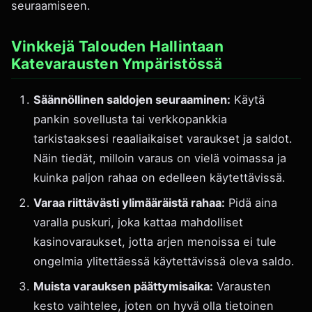
seuraamiseen.
Vinkkejä Talouden Hallintaan
Katevarausten Ympäristössä
Säännöllinen saldojen seuraaminen:
Käytä
pankin sovellusta tai verkkopankkia
tarkistaaksesi reaaliaikaiset varaukset ja saldot.
Näin tiedät, milloin varaus on vielä voimassa ja
kuinka paljon rahaa on edelleen käytettävissä.
Varaa riittävästi ylimääräistä rahaa:
Pidä aina
varalla puskuri, joka kattaa mahdolliset
kasinovaraukset, jotta arjen menoissa ei tule
ongelmia ylitettäessä käytettävissä oleva saldo.
Muista varauksen päättymisaika:
Varausten
kesto vaihtelee, joten on hyvä olla tietoinen