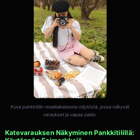
Kuva pankkitilin reaaliaikaisesta näytöstä, jossa näkyvät
varaukset ja vapaa saldo.
Katevarauksen Näkyminen Pankkitilillä: