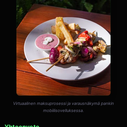
Virtuaalinen maksuprosessi ja varausnäkymä pankin
mobiilisovelluksessa.
Yhteenveto