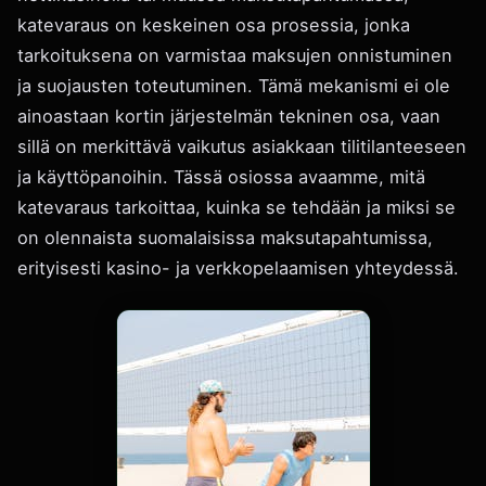
katevaraus on keskeinen osa prosessia, jonka
tarkoituksena on varmistaa maksujen onnistuminen
ja suojausten toteutuminen. Tämä mekanismi ei ole
ainoastaan kortin järjestelmän tekninen osa, vaan
sillä on merkittävä vaikutus asiakkaan tilitilanteeseen
ja käyttöpanoihin. Tässä osiossa avaamme, mitä
katevaraus tarkoittaa, kuinka se tehdään ja miksi se
on olennaista suomalaisissa maksutapahtumissa,
erityisesti kasino- ja verkkopelaamisen yhteydessä.