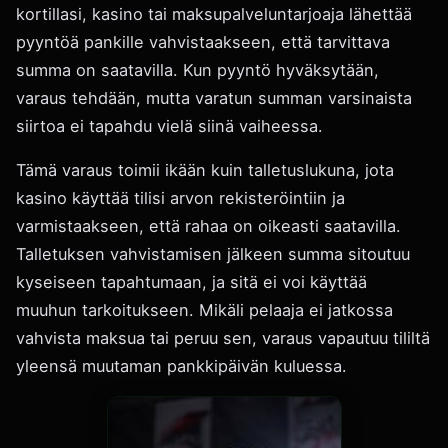
kortillasi, kasino tai maksupalveluntarjoaja lähettää
pyyntöä pankille vahvistaakseen, että tarvittava
summa on saatavilla. Kun pyyntö hyväksytään,
varaus tehdään, mutta varatun summan varsinaista
siirtoa ei tapahdu vielä siinä vaiheessa.
Tämä varaus toimii ikään kuin talletuslukuna, jota
kasino käyttää tilisi arvon rekisteröintiin ja
varmistaakseen, että rahaa on oikeasti saatavilla.
Talletuksen vahvistamisen jälkeen summa sitoutuu
kyseiseen tapahtumaan, ja sitä ei voi käyttää
muuhun tarkoitukseen. Mikäli pelaaja ei jatkossa
vahvista maksua tai peruu sen, varaus vapautuu tililtä
yleensä muutaman pankkipäivän kuluessa.