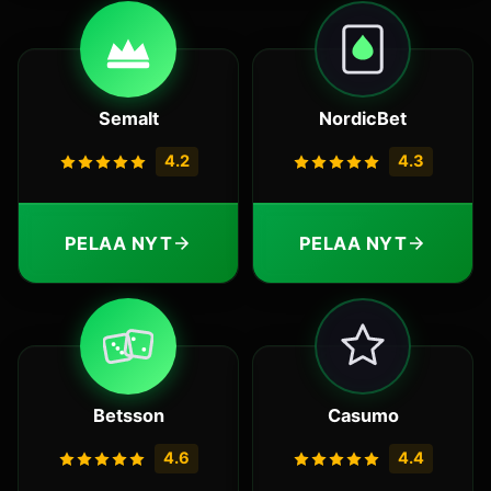
Semalt
NordicBet
4.2
4.3
PELAA NYT
PELAA NYT
Betsson
Casumo
4.6
4.4