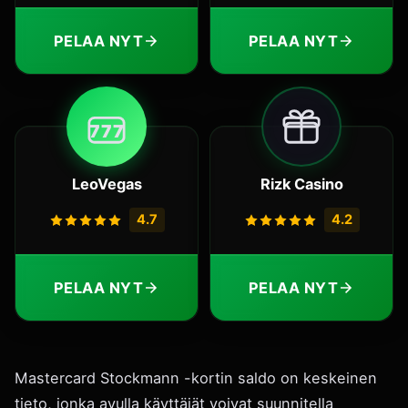
PELAA NYT
PELAA NYT
7
7
7
LeoVegas
Rizk Casino
4.7
4.2
PELAA NYT
PELAA NYT
Mastercard Stockmann -kortin saldo on keskeinen
tieto, jonka avulla käyttäjät voivat suunnitella