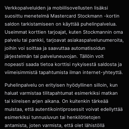
Verkkopalveluiden ja mobiilisovellusten lisäksi
suosittu menetelmä Mastercard Stockmann -kortin
saldon tarkistamiseen on käyttää puhelinpalvelua.
Useimmat korttien tarjoajat, kuten Stockmannin oma
palvelu tai pankki, tarjoavat asiakaspalvelunumeroita,
joihin voi soittaa ja saavuttaa automatisoidun
järjestelmän tai palveluneuvojan. Tällöin voit
nopeasti saada tietoa korttisi nykyisestä saldosta ja
viimeisimmistä tapahtumista ilman internet-yhteyttä.
Puhelinpalvelu on erityisen hyödyllinen silloin, kun
haluat varmistaa tilitapahtumat esimerkiksi matkan
tai kiireisen arjen aikana. On kuitenkin tärkeää
muistaa, että autentikointiprosessit voivat edellyttää
esimerkiksi tunnusluvun tai henkilötietojen
antamista, joten varmista, että olet lähistöllä