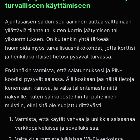
turvalliseen käyttämiseen
Ajantasaisen saldon seuraaminen auttaa välttämään
yllättäviä tilanteita, kuten kortin jäätymisen tai
ylikuormituksen. On kuitenkin yhtä tärkeää
huomioida myös turvallisuusnäkökohdat, jotta korttisi
ja henkilökohtaiset tietosi pysyvät turvassa.
Ensinnäkin varmista, että salatunnuksesi ja PIN-
koodisi pysyvät salassa. Älä koskaan jaa näitä tietoja
kenenkään kanssa, ja vältä tallentamasta niitä
näkyville, kuten sähköposteihin tai puhelimen
muistiin, ellei sitä ole suojattu riittävästi.
Varmista, että käytät vahvaa ja uniikkia salasanaa
verkkopalveluissa ja sovelluksissa.
Vältä kirjautumista julkisissa Wi-Fi-verkoissa,