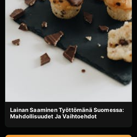
Lainan Saaminen Työttömänä Suomessa:
Mahdollisuudet Ja Vaihtoehdot