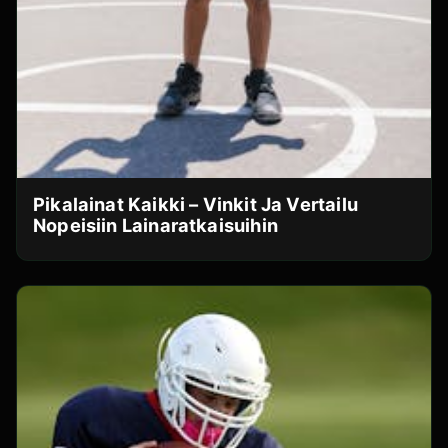
Pikalainat Kaikki – Vinkit Ja Vertailu
Nopeisiin Lainaratkaisuihin