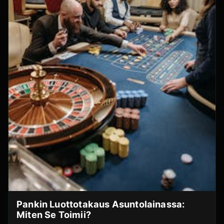
Pankin Luottotakaus Asuntolainassa:
Miten Se Toimii?