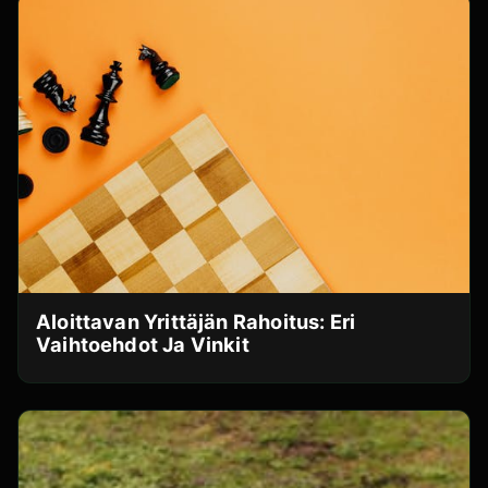
Aloittavan Yrittäjän Rahoitus: Eri
Vaihtoehdot Ja Vinkit