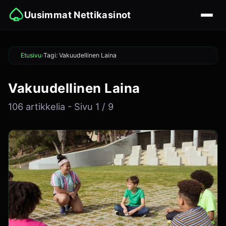
Uusimmat Nettikasinot
Etusivu
Tagi: Vakuudellinen Laina
Vakuudellinen Laina
106 artikkelia - Sivu 1 / 9