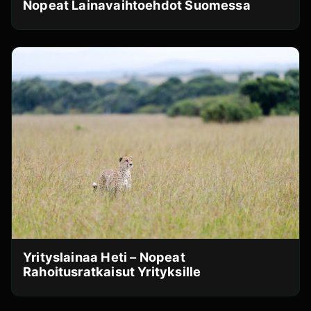
Nopeat Lainavaihtoehdot Suomessa
Yrityslainaa Heti – Nopeat
Rahoitusratkaisut Yrityksille