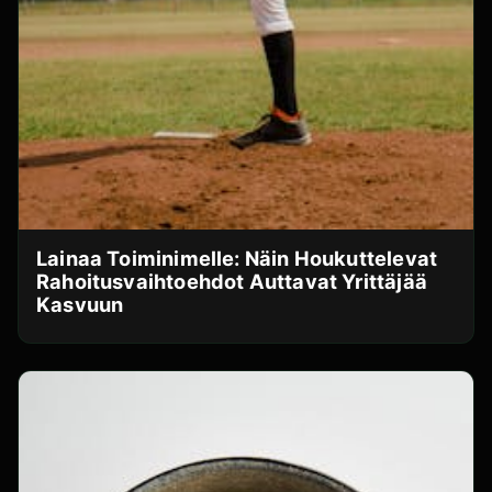
Lainaa Toiminimelle: Näin Houkuttelevat
Rahoitusvaihtoehdot Auttavat Yrittäjää
Kasvuun