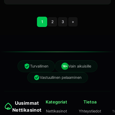
1
2
3
»
Turvallinen
Vain aikuisille
18+
Vastuullinen pelaaminen
Kategoriat
Tietoa
Uusimmat
Nettikasinot
Nettikasinot
Yhteystiedot
T