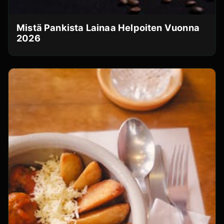
Mistä Pankista Lainaa Helpoiten Vuonna
2026