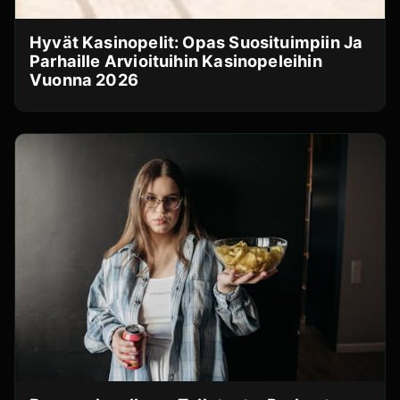
Hyvät Kasinopelit: Opas Suosituimpiin Ja
Parhaille Arvioituihin Kasinopeleihin
Vuonna 2026