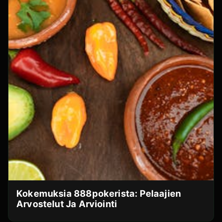
Kokemuksia 888pokerista: Pelaajien
Arvostelut Ja Arviointi