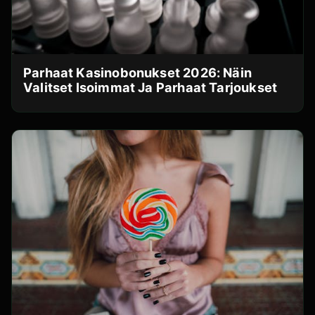
Parhaat Kasinobonukset 2026: Näin
Valitset Isoimmat Ja Parhaat Tarjoukset