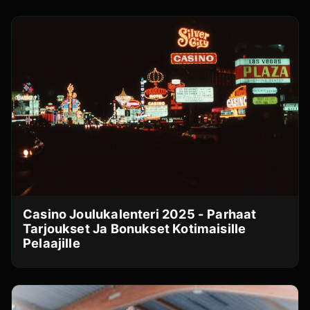
Casino Joulukalenteri 2025 - Parhaat
Tarjoukset Ja Bonukset Kotimaisille
Pelaajille