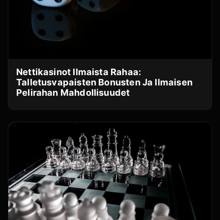
Nettikasinot Ilmaista Rahaa:
Talletusvapaisten Bonusten Ja Ilmaisen
Pelirahan Mahdollisuudet