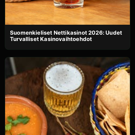
Suomenkieliset Nettikasinot 2026: Uudet
Turvalliset Kasinovaihtoehdot