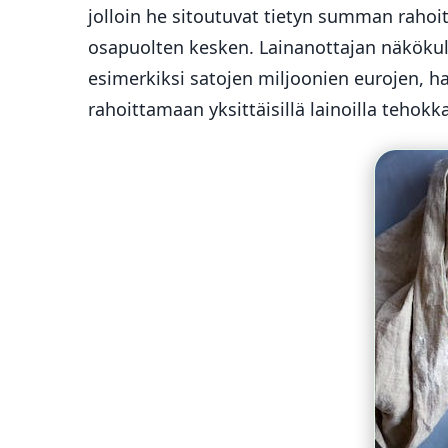
jolloin he sitoutuvat tietyn summan rahoit
osapuolten kesken. Lainanottajan näkökul
esimerkiksi satojen miljoonien eurojen, ha
rahoittamaan yksittäisillä lainoilla tehokka