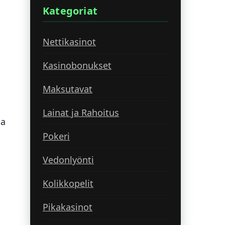
Kategoriat
Nettikasinot
Kasinobonukset
Maksutavat
Lainat ja Rahoitus
ta
Pokeri
Vedonlyönti
Kolikkopelit
Pikakasinot