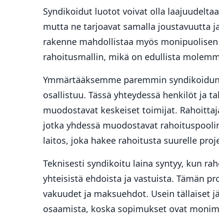
Syndikoidut luotot voivat olla laajuudeltaan
mutta ne tarjoavat samalla joustavuutta j
rakenne mahdollistaa myös monipuolisen
rahoitusmallin, mikä on edullista molemmi
Ymmärtääksemme paremmin syndikoidun luo
osallistuu. Tässä yhteydessä henkilöt ja tah
muodostavat keskeiset toimijat. Rahoittajat 
jotka yhdessä muodostavat rahoituspoolin. 
laitos, joka hakee rahoitusta suurelle proj
Teknisesti syndikoitu laina syntyy, kun ra
yhteisistä ehdoista ja vastuista. Tämän p
vakuudet ja maksuehdot. Usein tällaiset järj
osaamista, koska sopimukset ovat monimutk