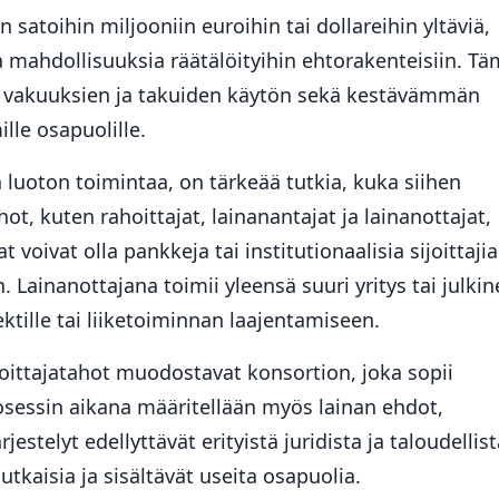
 satoihin miljooniin euroihin tai dollareihin yltäviä,
a mahdollisuuksia räätälöityihin ehtorakenteisiin. T
 vakuuksien ja takuiden käytön sekä kestävämmän
lle osapuolille.
ton toimintaa, on tärkeää tutkia, kuka siihen
ot, kuten rahoittajat, lainanantajat ja lainanottajat,
voivat olla pankkeja tai institutionaalisia sijoittajia
Lainanottajana toimii yleensä suuri yritys tai julkin
ektille tai liiketoiminnan laajentamiseen.
hoittajatahot muodostavat konsortion, joka sopii
rosessin aikana määritellään myös lainan ehdot,
estelyt edellyttävät erityistä juridista ja taloudellist
aisia ja sisältävät useita osapuolia.