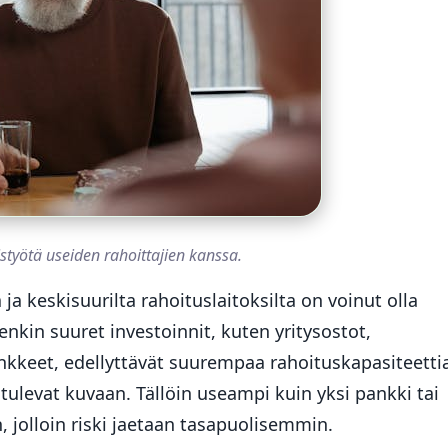
styötä useiden rahoittajien kanssa.
a keskisuurilta rahoituslaitoksilta on voinut olla
tenkin suuret investoinnit, kuten yritysostot,
nkkeet, edellyttävät suurempaa rahoituskapasiteettia
t tulevat kuvaan. Tällöin useampi kuin yksi pankki tai
, jolloin riski jaetaan tasapuolisemmin.