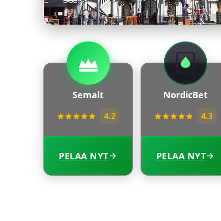
Semalt
NordicBet
4.2
4.3
PELAA NYT
PELAA NYT