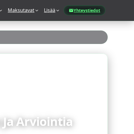
Maksutavat
Lisää
Yhteystiedot
Ja Arviointia