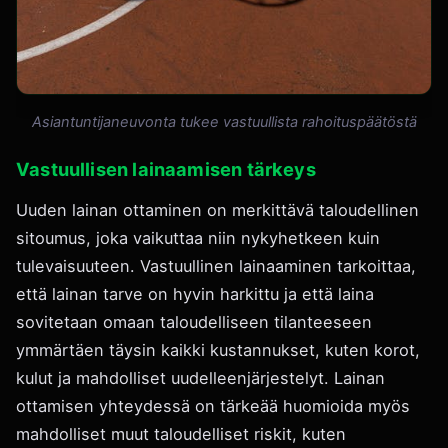
Asiantuntijaneuvonta tukee vastuullista rahoituspäätöstä
Vastuullisen lainaamisen tärkeys
Uuden lainan ottaminen on merkittävä taloudellinen
sitoumus, joka vaikuttaa niin nykyhetkeen kuin
tulevaisuuteen. Vastuullinen lainaaminen tarkoittaa,
että lainan tarve on hyvin harkittu ja että laina
sovitetaan omaan taloudelliseen tilanteeseen
ymmärtäen täysin kaikki kustannukset, kuten korot,
kulut ja mahdolliset uudelleenjärjestelyt. Lainan
ottamisen yhteydessä on tärkeää huomioida myös
mahdolliset muut taloudelliset riskit, kuten