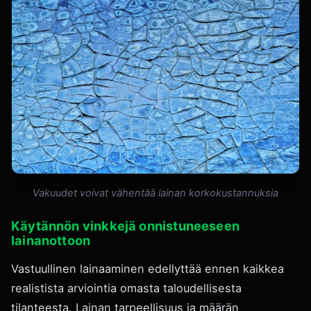
Vakuudet voivat vähentää lainan korkokustannuksia
Käytännön vinkkejä onnistuneeseen
lainanottoon
Vastuullinen lainaaminen edellyttää ennen kaikkea
realistista arviointia omasta taloudellisesta
tilanteesta. Lainan tarpeellisuus ja määrän