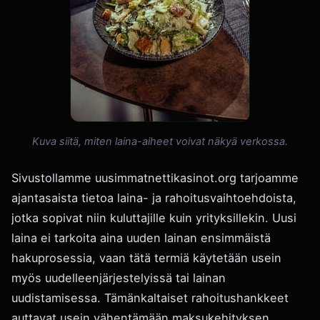
Kuva siitä, miten laina-aiheet voivat näkyä verkossa.
Sivustollamme uusimmatnettikasinot.org tarjoamme
ajantasaista tietoa laina- ja rahoitusvaihtoehdoista,
jotka sopivat niin kuluttajille kuin yrityksillekin. Uusi
laina ei tarkoita aina uuden lainan ensimmäistä
hakuprosessia, vaan tätä termiä käytetään usein
myös uudelleenjärjestelyissä tai lainan
uudistamisessa. Tämänkaltaiset rahoitushankkeet
auttavat usein vähentämään maksukehityksen