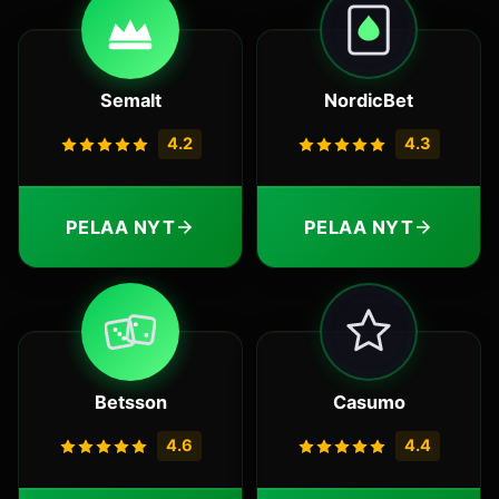
Semalt
NordicBet
4.2
4.3
PELAA NYT
PELAA NYT
Betsson
Casumo
4.6
4.4