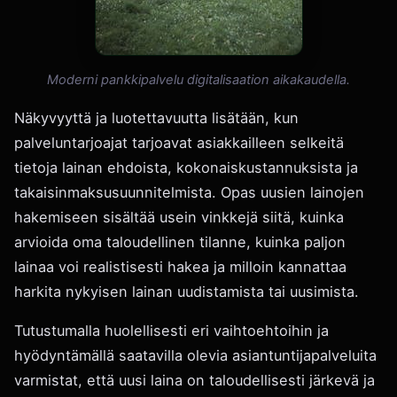
Moderni pankkipalvelu digitalisaation aikakaudella.
Näkyvyyttä ja luotettavuutta lisätään, kun
palveluntarjoajat tarjoavat asiakkailleen selkeitä
tietoja lainan ehdoista, kokonaiskustannuksista ja
takaisinmaksusuunnitelmista. Opas uusien lainojen
hakemiseen sisältää usein vinkkejä siitä, kuinka
arvioida oma taloudellinen tilanne, kuinka paljon
lainaa voi realistisesti hakea ja milloin kannattaa
harkita nykyisen lainan uudistamista tai uusimista.
Tutustumalla huolellisesti eri vaihtoehtoihin ja
hyödyntämällä saatavilla olevia asiantuntijapalveluita
varmistat, että uusi laina on taloudellisesti järkevä ja