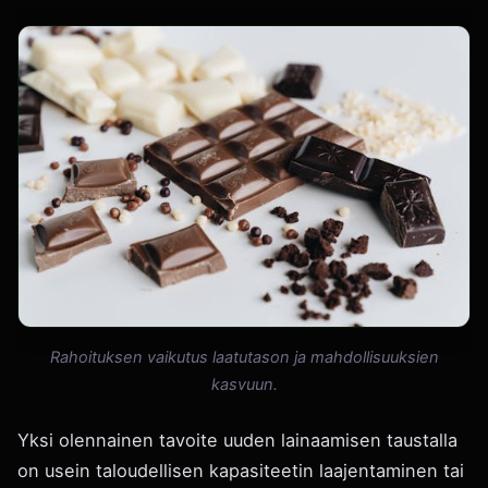
Rahoituksen vaikutus laatutason ja mahdollisuuksien
kasvuun.
Yksi olennainen tavoite uuden lainaamisen taustalla
on usein taloudellisen kapasiteetin laajentaminen tai