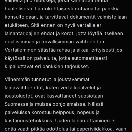
vaiheita ja prosesseja, jotka kannattaa tehdä
huolellisesti. Lähtökohtaisesti notaaria tai pankkia
konsultoidaan, ja tarvittavat dokumentit valmistellaan
etukäteen. Sitä ennen on hyvä vertailla eri
lainantarjoajien ehdot ja korot, jotta löytää itselleen
edullisimman ja turvallisimman vaihtoehdon.
Vertaileminen säästää rahaa ja aikaa, erityisesti jos
käytössä on palveluita, jotka automaattisesti
kilpailuttavat eri pankkien tarjoukset.
Vähemmän tunnetut ja joustavammat
lainavaihtoehdot, kuten vertailupalvelut ja
joustoluotot, ovat kasvattaneet suosiotaan
Suomessa ja muissa pohjoismaissa. Näissä
palveluissa korostuu helppous, nopeus ja
kustannustehokkuus. Uuden lainan ottaminen ei
enää vaadi pitkää odottelua tai paperiviidakkoa, vaan