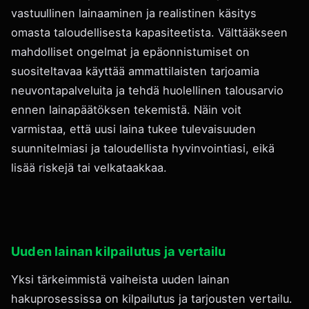
vastuullinen lainaaminen ja realistinen käsitys
omasta taloudellisesta kapasiteetista. Välttääkseen
mahdolliset ongelmat ja epäonnistumiset on
suositeltavaa käyttää ammattilaisten tarjoamia
neuvontapalveluita ja tehdä huolellinen talousarvio
ennen lainapäätöksen tekemistä. Näin voit
varmistaa, että uusi laina tukee tulevaisuuden
suunnitelmiasi ja taloudellista hyvinvointiasi, eikä
lisää riskejä tai velkataakkaa.
Uuden lainan kilpailutus ja vertailu
Yksi tärkeimmistä vaiheista uuden lainan
hakuprosessissa on kilpailutus ja tarjousten vertailu.