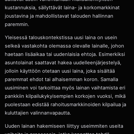
kustannuksia, säilyttävät laina- ja korkomarkkinat
joustavina ja mahdollistavat talouden hallinnan
paremmin.
Yleisessä talouskontekstissa uusi laina on usein
selkeä vastakohta olemassa olevalle lainalle, johon
haetaan lisäaikaa tai uudenlaisia ehtoja. Esimerkiksi
asuntolainat saattavat hakea uudelleenjärjestelyä,
jolloin käyttöön otetaan uusi laina, joka sisältää
paremmat ehdot tai alhaisemman koron. Samalla
uusiminen voi tarkoittaa myös lainan vaihtamista eri
pankkiin kilpailukykyisempien korkojen vuoksi, mikä
puolestaan edistää rahoitusmarkkinoiden kilpailua ja
kuluttajien valinnanvapautta.
Uuden lainan hakemiseen liittyy useimmiten useita