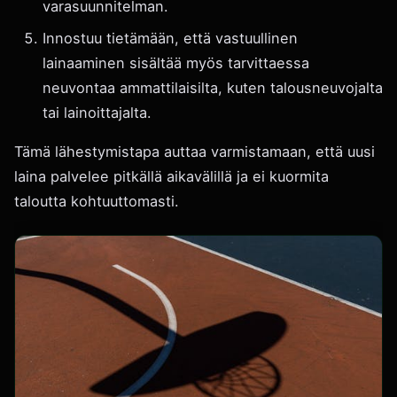
varasuunnitelman.
Innostuu tietämään, että vastuullinen
lainaaminen sisältää myös tarvittaessa
neuvontaa ammattilaisilta, kuten talousneuvojalta
tai lainoittajalta.
Tämä lähestymistapa auttaa varmistamaan, että uusi
laina palvelee pitkällä aikavälillä ja ei kuormita
taloutta kohtuuttomasti.