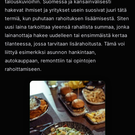
talouskuvioihin. Suomessa ja kansainvälisesti
hakevat ihmiset ja yritykset usein suosivat juuri tätä
termiä, kun puhutaan rahoituksen lisäämisestä. Siten
uusi laina tarkoittaa yleensä rahallista summaa, jonka
lainanottaja hakee uudelleen tai ensimmäistä kertaa
tilanteessa, jossa tarvitaan lisärahoitusta. Tämä voi
liittyä esimerkiksi asunnon hankintaan,
autokauppaan, remonttiin tai opintojen
rahoittamiseen.