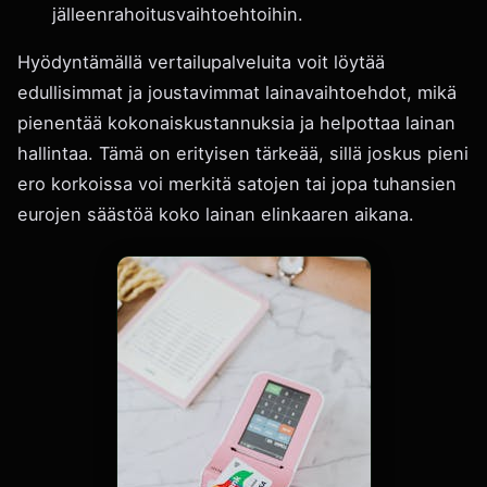
jälleenrahoitusvaihtoehtoihin.
Hyödyntämällä vertailupalveluita voit löytää
edullisimmat ja joustavimmat lainavaihtoehdot, mikä
pienentää kokonaiskustannuksia ja helpottaa lainan
hallintaa. Tämä on erityisen tärkeää, sillä joskus pieni
ero korkoissa voi merkitä satojen tai jopa tuhansien
eurojen säästöä koko lainan elinkaaren aikana.