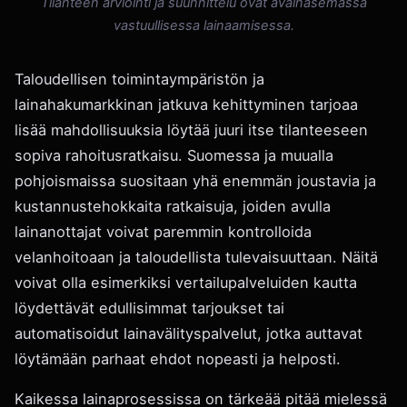
Tilanteen arviointi ja suunnittelu ovat avainasemassa
vastuullisessa lainaamisessa.
Taloudellisen toimintaympäristön ja
lainahakumarkkinan jatkuva kehittyminen tarjoaa
lisää mahdollisuuksia löytää juuri itse tilanteeseen
sopiva rahoitusratkaisu. Suomessa ja muualla
pohjoismaissa suositaan yhä enemmän joustavia ja
kustannustehokkaita ratkaisuja, joiden avulla
lainanottajat voivat paremmin kontrolloida
velanhoitoaan ja taloudellista tulevaisuuttaan. Näitä
voivat olla esimerkiksi vertailupalveluiden kautta
löydettävät edullisimmat tarjoukset tai
automatisoidut lainavälityspalvelut, jotka auttavat
löytämään parhaat ehdot nopeasti ja helposti.
Kaikessa lainaprosessissa on tärkeää pitää mielessä