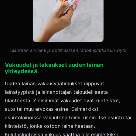
Tilanteen arviointi ja optimaalisen rahoitusratkaisun löytö
Vakuudet ja takaukset uuden lainan
yhteydessä
Uuden lainan vakuusvaatimukset riippuvat
lainatyypistä ja lainanottajan taloudellisesta
tilanteesta. Yleisimmät vakuudet ovat kiinteistöt,
auto tai muu arvokas esine. Esimerkiksi
asuntolainoissa vakuutena toimii usein itse asunto tai
kiinteistö, jonka ostoon laina haetaan.
Kulutusluotoissa vakuus saattaa olla esimerkiksi