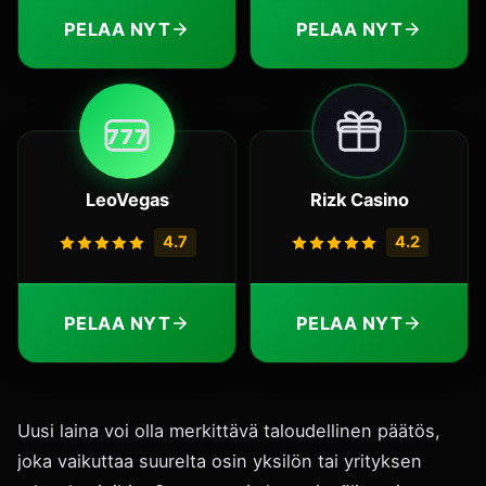
PELAA NYT
PELAA NYT
7
7
7
LeoVegas
Rizk Casino
4.7
4.2
PELAA NYT
PELAA NYT
Uusi laina voi olla merkittävä taloudellinen päätös,
joka vaikuttaa suurelta osin yksilön tai yrityksen