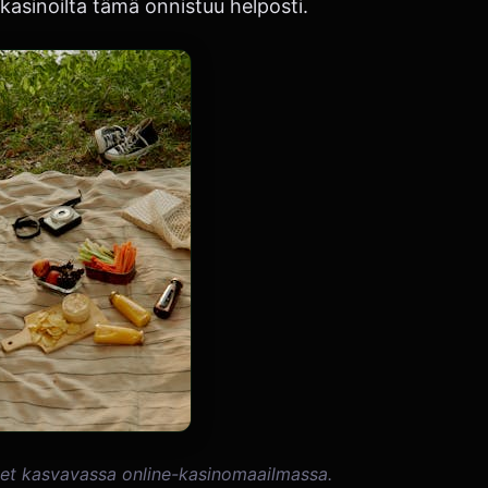
skasinoilta tämä onnistuu helposti.
set kasvavassa online-kasinomaailmassa.