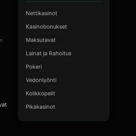
n
Nettikasinot
Kasinobonukset
Maksutavat
n
Lainat ja Rahoitus
Pokeri
n
Vedonlyönti
Kolikkopelit
vat
Pikakasinot