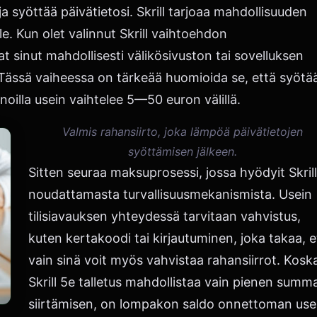
 syöttää päivätietosi. Skrill tarjoaa mahdollisuuden
e. Kun olet valinnut Skrill vaihtoehdon
t sinut mahdollisesti välikösivuston tai sovelluksen
ässä vaiheessa on tärkeää huomioida se, että syötä
oilla usein vaihtelee 5—50 euron välillä.
Valmis rahansiirto, joka lämpöä päivätietojen
syöttämisen jälkeen.
Sitten seuraa maksuprosessi, jossa hyödyit Skrill
noudattamasta turvallisuusmekanismista. Usein
tilisiavauksen yhteydessä tarvitaan vahvistus,
kuten kertakoodi tai kirjautuminen, joka takaa, e
vain sinä voit myös vahvistaa rahansiirrot. Kosk
Skrill 5e talletus mahdollistaa vain pienen summ
siirtämisen, on lompakon saldo onnettoman use