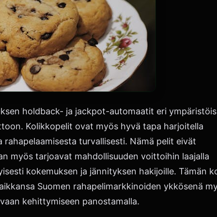
ksen holdback- ja jackpot-automaatit eri ympäristöi
ttoon. Kolikkopelit ovat myös hyvä tapa harjoitella
a rahapelaamisesta turvallisesti. Nämä pelit eivät
n myös tarjoavat mahdollisuuden voittoihin laajalla
tyisesti kokemuksen ja jännityksen hakijoille. Tämän 
ä paikkansa Suomen rahapelimarkkinoiden ykkösenä m
kuvaan kehittymiseen panostamalla.