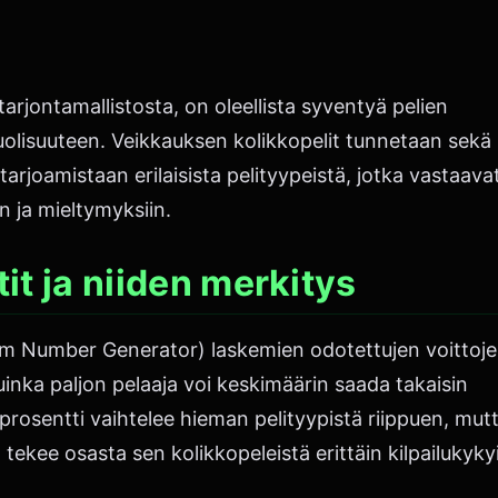
rjontamallistosta, on oleellista syventyä pelien
uolisuuteen. Veikkauksen kolikkopelit tunnetaan sekä
tarjoamistaan erilaisista pelityypeistä, jotka vastaava
in ja mieltymyksiin.
it ja niiden merkitys
dom Number Generator) laskemien odotettujen voittoj
uinka paljon pelaaja voi keskimäärin saada takaisin
prosentti vaihtelee hieman pelityypistä riippuen, mut
ä tekee osasta sen kolikkopeleistä erittäin kilpailukyky