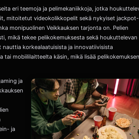
ita eri teemoja ja pelimekaniikkoja, jotka houkuttele
it, mitoitetut videokolikkopelit sekä nykyiset jackpot-
inka monipuolinen Veikkauksen tarjonta on. Pelien
sti, mikä tekee pelikokemuksesta sekä houkuttelevan
nauttia korkealaatuisista ja innovatiivisista
 tai mobiililaitteelta käsin, mikä lisää pelikokemukse
gaming ja
ikkauksen
lien
a
in- ja