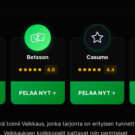
Betsson
Casumo
4.6
4.4
PELAA NYT
PELAA NYT
 toimii Veikkaus, jonka tarjonta on erityisen tunnett
 Veikkauksen kolikkopelit kattavat niin perinteiset