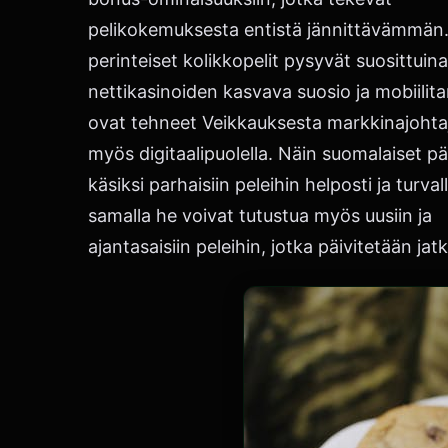
pelikokemuksesta entistä jännittävämmän.
perinteiset kolikkopelit pysyvät suosittuina
nettikasinoiden kasvava suosio ja mobiilita
ovat tehneet Veikkauksesta markkinajohta
myös digitaalipuolella. Näin suomalaiset p
käsiksi parhaisiin peleihin helposti ja turvalli
samalla he voivat tutustua myös uusiin ja
ajantasaisiin peleihin, jotka päivitetään jat