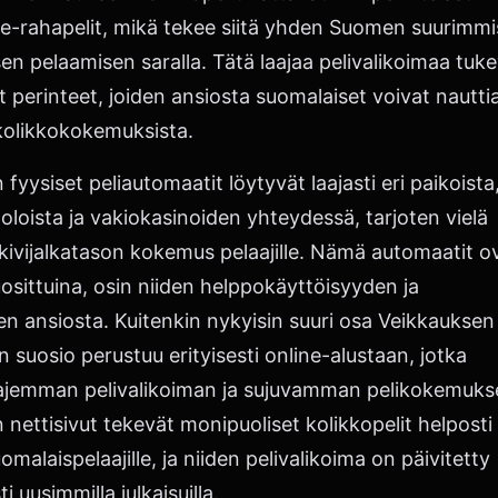
ine-rahapelit, mikä tekee siitä yhden Suomen suurimmi
sen pelaamisen saralla. Tätä laajaa pelivalikoimaa tuk
kät perinteet, joiden ansiosta suomalaiset voivat nautti
ä kolikkokokemuksista.
fyysiset peliautomaatit löytyvät laajasti eri paikoista
oloista ja vakiokasinoiden yhteydessä, tarjoten vielä
 kivijalkatason kokemus pelaajille. Nämä automaatit o
osittuina, osin niiden helppokäyttöisyyden ja
en ansiosta. Kuitenkin nykyisin suuri osa Veikkauksen
n suosio perustuu erityisesti online-alustaan, jotka
aajemman pelivalikoiman ja sujuvamman pelikokemuks
nettisivut tekevät monipuoliset kolikkopelit helposti
uomalaispelaajille, ja niiden pelivalikoima on päivitetty
i uusimmilla julkaisuilla.