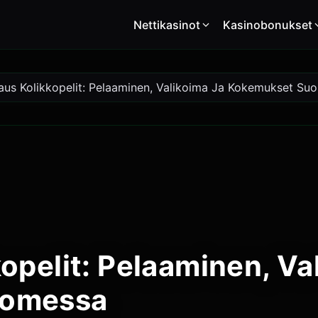
Nettikasinot
Kasinobonukset
aus Kolikkopelit: Pelaaminen, Valikoima Ja Kokemukset Su
opelit: Pelaaminen, Va
uomessa