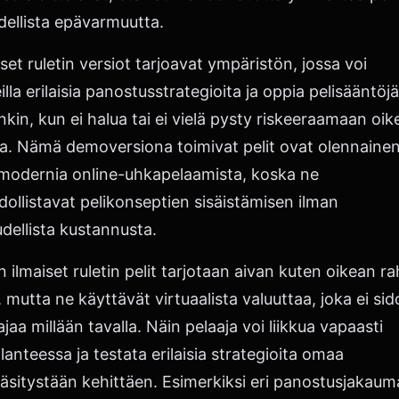
udellista epävarmuutta.
iset ruletin versiot tarjoavat ympäristön, jossa voi
illa erilaisia panostusstrategioita ja oppia pelisääntöjä
oinkin, kun ei halua tai ei vielä pysty riskeeraamaan oi
a. Nämä demoversiona toimivat pelit ovat olennaine
modernia online-uhkapelaamista, koska ne
ollistavat pelikonseptien sisäistämisen ilman
udellista kustannusta.
n ilmaiset ruletin pelit tarjotaan aivan kuten oikean r
t, mutta ne käyttävät virtuaalista valuuttaa, joka ei sid
ajaa millään tavalla. Näin pelaaja voi liikkua vapaasti
tilanteessa ja testata erilaisia strategioita omaa
käsitystään kehittäen. Esimerkiksi eri panostusjakaum