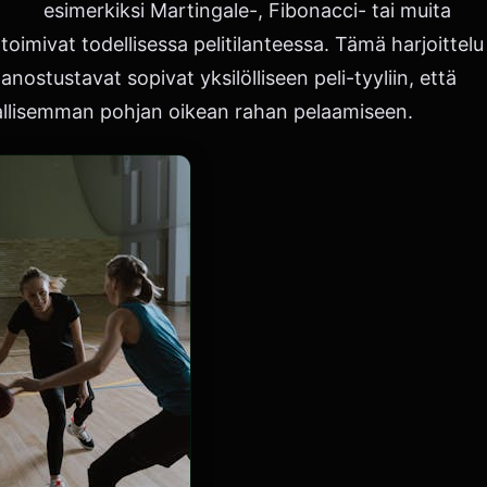
esimerkiksi Martingale-, Fibonacci- tai muita
 toimivat todellisessa pelitilanteessa. Tämä harjoittelu
panostustavat sopivat yksilölliseen peli-tyyliin, että
vallisemman pohjan oikean rahan pelaamiseen.