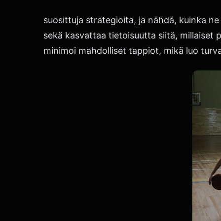
suosittuja strategioita, ja nähdä, kuinka ne
sekä kasvattaa tietoisuutta siitä, millaiset 
minimoi mahdolliset tappiot, mikä luo tur