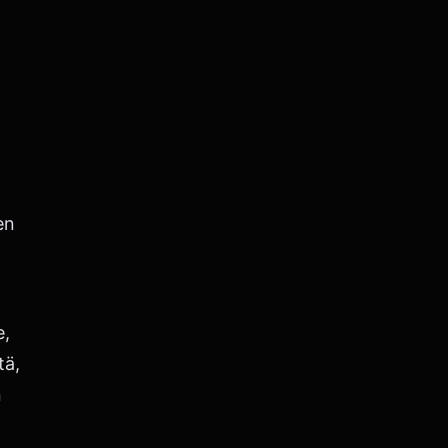
en
e,
tä,
n