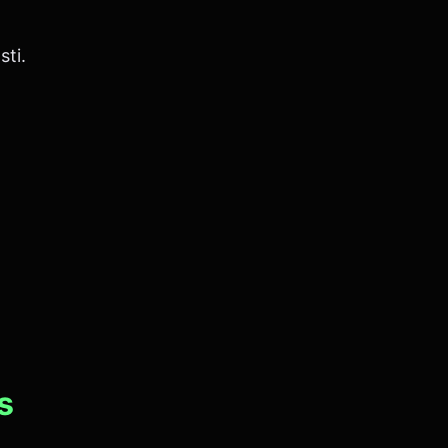
sti.
s