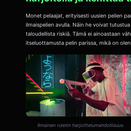
Monet pelaajat, erityisesti uusien pelien pa
ilmaispelien avulla. Näin he voivat tutustua
taloudellista riskiä. Tämä ei ainoastaan
itseluottamusta pelin parissa, mikä on ole
Ilmainen ruletin harjoittelumahdollisuus.