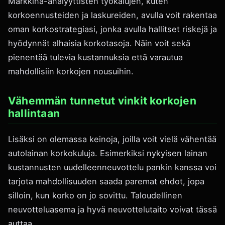
Markkina-analyyttisten työkalujen, kuten
korkoennusteiden ja laskureiden, avulla voit rakentaa
oman korkostrategiasi, jonka avulla hallitset riskejä ja
hyödynnät alhaisia korkotasoja. Näin voit sekä
pienentää tulevia kustannuksia että varautua
mahdollisiin korkojen nousuihin.
Vähemmän tunnetut vinkit korkojen
hallintaan
Lisäksi on olemassa keinoja, joilla voit vielä vähentää
autolainan korkokuluja. Esimerkiksi nykyisen lainan
kustannusten uudelleenneuvottelu pankin kanssa voi
tarjota mahdollisuuden saada paremat ehdot, jopa
silloin, kun korko on jo sovittu. Taloudellinen
neuvotteluasema ja hyvä neuvottelutaito voivat tässä
auttaa.