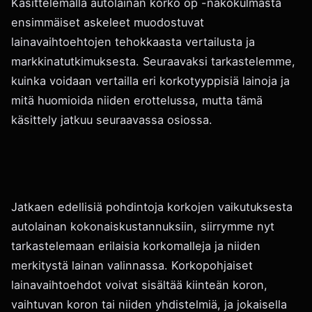
Käsittelemällä autolainan korko op -näkökulmasta
ensimmäiset askeleet muodostuvat
lainavaihtoehtojen tehokkaasta vertailusta ja
markkinatutkimuksesta. Seuraavaksi tarkastelemme,
kuinka voidaan vertailla eri korkotyyppisiä lainoja ja
mitä huomioida niiden erottelussa, mutta tämä
käsittely jatkuu seuraavassa osiossa.
Jatkaen edellisiä pohdintoja korkojen vaikutuksesta
autolainan kokonaiskustannuksiin, siirrymme nyt
tarkastelemaan erilaisia korkomalleja ja niiden
merkitystä lainan valinnassa. Korkopohjaiset
lainavaihtoehdot voivat sisältää kiinteän koron,
vaihtuvan koron tai niiden yhdistelmiä, ja jokaisella