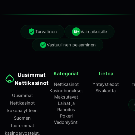
Turvallinen
Vain aikuisille
18+
Vastuullinen pelaaminen
Kategoriat
Tietoa
Uusimmat
Nettikasinot
Nettikasinot
Yhteystiedot
T
Kasinobonukset
Sivukartta
Uusimmat
Maksutavat
Nettikasinot
Lainat ja
Rahoitus
kokoaa yhteen
Pokeri
Suomen
Vedonlyönti
tuoreimmat
kasinoarvostelut,