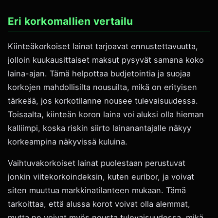
Eri korkomallien vertailu
Kiinteäkorkoiset lainat tarjoavat ennustettavuutta,
jolloin kuukausittaiset maksut pysyvät samana koko
laina-ajan. Tämä helpottaa budjetointia ja suojaa
korkojen mahdollisilta nousuilta, mikä on erityisen
tärkeää, jos korkotilanne nousee tulevaisuudessa.
Toisaalta, kiinteän koron laina voi aluksi olla hieman
kalliimpi, koska riskin siirto lainanantajalle näkyy
korkeampina näkyvissä kuluina.
Vaihtuvakorkoiset lainat puolestaan perustuvat
jonkin viitekorkoindeksin, kuten euribor, ja voivat
siten muuttua markkinatilanteen mukaan. Tämä
tarkoittaa, että alussa korot voivat olla alemmat,
mutta ne voivat myös nousta tulevaisuudessa, mikä