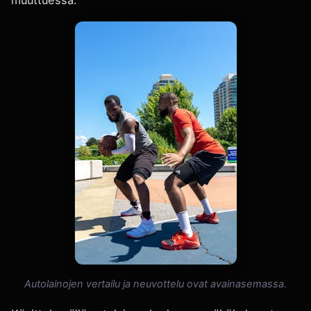
muuttuessa.
Autolainojen vertailu ja neuvottelu ovat avainasemassa.