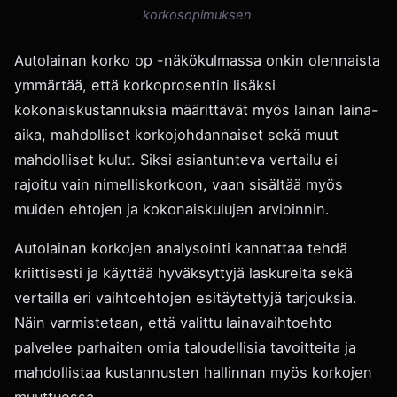
korkosopimuksen.
Autolainan korko op -näkökulmassa onkin olennaista
ymmärtää, että korkoprosentin lisäksi
kokonaiskustannuksia määrittävät myös lainan laina-
aika, mahdolliset korkojohdannaiset sekä muut
mahdolliset kulut. Siksi asiantunteva vertailu ei
rajoitu vain nimelliskorkoon, vaan sisältää myös
muiden ehtojen ja kokonaiskulujen arvioinnin.
Autolainan korkojen analysointi kannattaa tehdä
kriittisesti ja käyttää hyväksyttyjä laskureita sekä
vertailla eri vaihtoehtojen esitäytettyjä tarjouksia.
Näin varmistetaan, että valittu lainavaihtoehto
palvelee parhaiten omia taloudellisia tavoitteita ja
mahdollistaa kustannusten hallinnan myös korkojen