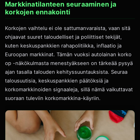
Markkinatilanteen seuraaminen ja
korkojen ennakointi
Korkojen vaihtelu ei ole sattumanvaraista, vaan sitä
ohjaavat suuret taloudelliset ja poliittiset tekijät,
kuten keskuspankkien rahapolitiikka, inflaatio ja
Euroopan markkinat. Tämän vuoksi autolainan korko
op -näkökulmasta menestyäkseen on tärkeää pysyä
ajan tasalla talouden kehityssuuntauksista. Seuraa
talousuutisia, keskuspankkien päätöksiä ja
korkomarkkinoiden signaaleja, sillä nämä vaikuttavat
suoraan tuleviin korkomarkkina-käyriin.