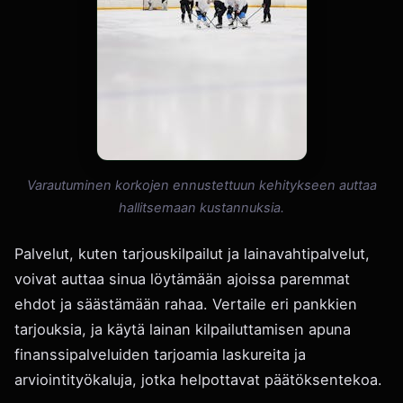
Varautuminen korkojen ennustettuun kehitykseen auttaa
hallitsemaan kustannuksia.
Palvelut, kuten tarjouskilpailut ja lainavahtipalvelut,
voivat auttaa sinua löytämään ajoissa paremmat
ehdot ja säästämään rahaa. Vertaile eri pankkien
tarjouksia, ja käytä lainan kilpailuttamisen apuna
finanssipalveluiden tarjoamia laskureita ja
arviointityökaluja, jotka helpottavat päätöksentekoa.