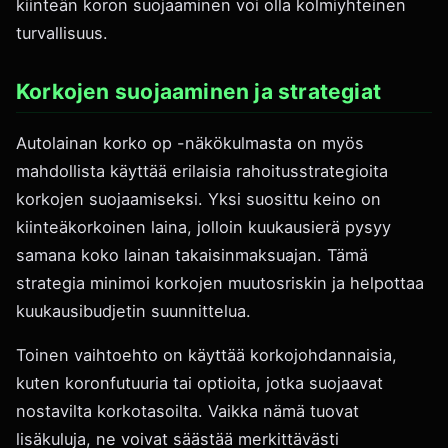
kiinteän koron suojaaminen voi olla kolmiyhteinen
turvallisuus.
Korkojen suojaaminen ja strategiat
Autolainan korko op -näkökulmasta on myös
mahdollista käyttää erilaisia rahoitusstrategioita
korkojen suojaamiseksi. Yksi suosittu keino on
kiinteäkorkoinen laina, jolloin kuukausierä pysyy
samana koko lainan takaisinmaksuajan. Tämä
strategia minimoi korkojen muutosriskin ja helpottaa
kuukausibudjetin suunnittelua.
Toinen vaihtoehto on käyttää korkojohdannaisia,
kuten koronfutuuria tai optioita, jotka suojaavat
nostavilta korkotasoilta. Vaikka nämä tuovat
lisäkuluja, ne voivat säästää merkittävästi