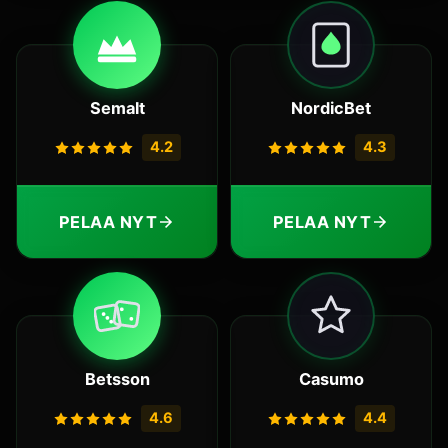
Semalt
NordicBet
4.2
4.3
PELAA NYT
PELAA NYT
Betsson
Casumo
4.6
4.4