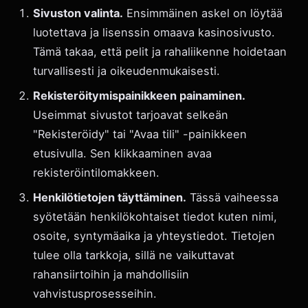
Sivuston valinta.
Ensimmäinen askel on löytää
luotettava ja lisenssin omaava kasinosivusto.
Tämä takaa, että pelit ja rahaliikenne hoidetaan
turvallisesti ja oikeudenmukaisesti.
Rekisteröitymispainikkeen painaminen.
Useimmat sivustot tarjoavat selkeän
"Rekisteröidy" tai "Avaa tili" -painikkeen
etusivulla. Sen klikkaaminen avaa
rekisteröintilomakkeen.
Henkilötietojen täyttäminen.
Tässä vaiheessa
syötetään henkilökohtaiset tiedot kuten nimi,
osoite, syntymäaika ja yhteystiedot. Tietojen
tulee olla tarkkoja, sillä ne vaikuttavat
rahansiirtoihin ja mahdollisiin
vahvistusprosesseihin.