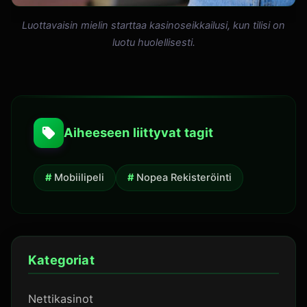
Luottavaisin mielin starttaa kasinoseikkailusi, kun tilisi on
luotu huolellisesti.
Aiheeseen liittyvat tagit
Mobiilipeli
Nopea Rekisteröinti
Kategoriat
Nettikasinot