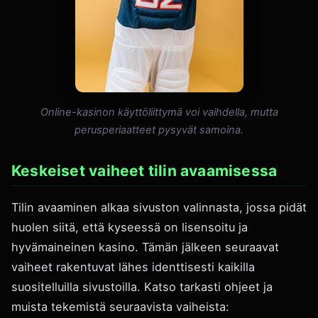
Online-kasinon käyttöliittymä voi vaihdella, mutta
perusperiaatteet pysyvät samoina.
Keskeiset vaiheet tilin avaamisessa
Tilin avaaminen alkaa sivuston valinnasta, jossa pidät
huolen siitä, että kyseessä on lisensoitu ja
hyvämaineinen kasino. Tämän jälkeen seuraavat
vaiheet rakentuvat lähes identtisesti kaikilla
suositelluilla sivustoilla. Katso tarkasti ohjeet ja
muista tekemistä seuraavista vaiheista: