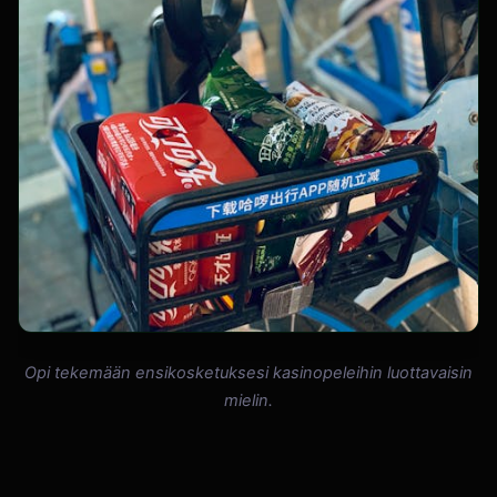
Opi tekemään ensikosketuksesi kasinopeleihin luottavaisin
mielin.