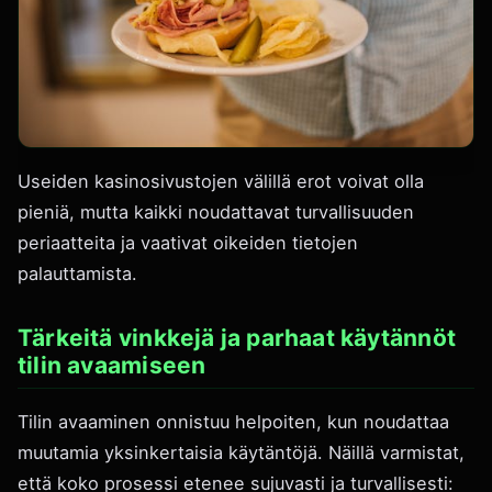
Useiden kasinosivustojen välillä erot voivat olla
pieniä, mutta kaikki noudattavat turvallisuuden
periaatteita ja vaativat oikeiden tietojen
palauttamista.
Tärkeitä vinkkejä ja parhaat käytännöt
tilin avaamiseen
Tilin avaaminen onnistuu helpoiten, kun noudattaa
muutamia yksinkertaisia käytäntöjä. Näillä varmistat,
että koko prosessi etenee sujuvasti ja turvallisesti: