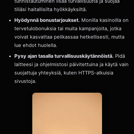
tunnistautuminen lisää turvallisuutta ja suojaa
tiliäsi haitallisilta hyökkäyksiltä.
Hyödynnä bonustarjoukset.
Monilla kasinoilla on
tervetulobonuksia tai muita kampanjoita, jotka
voivat kasvattaa pelikassaa hetkellisesti, mutta
lue ehdot huolella.
Pysy ajan tasalla turvallisuuskäytännöistä.
Pidä
laitteesi ja ohjelmistosi päivitettuina ja käytä vain
suojattuja yhteyksiä, kuten HTTPS-alkuisia
sivustoja.