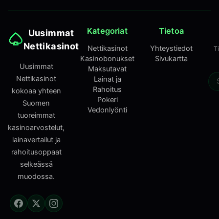
Kategoriat
Tietoa
Uusimmat
Nettikasinot
Nettikasinot
Yhteystiedot
T
Kasinobonukset
Sivukartta
Uusimmat
Maksutavat
Nettikasinot
Lainat ja
Rahoitus
kokoaa yhteen
Pokeri
Suomen
Vedonlyönti
tuoreimmat
kasinoarvostelut,
lainavertailut ja
rahoitusoppaat
selkeässä
muodossa.