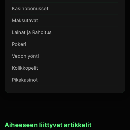
Kasinobonukset
Maksutavat
Lainat ja Rahoitus
Pokeri
Vedonlyönti
Kolikkopelit
Pikakasinot
Aiheeseen liittyvat artikkelit