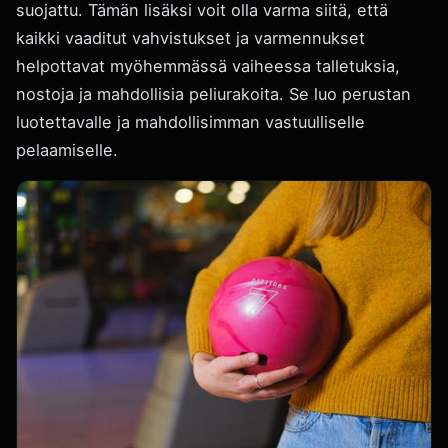
suojattu. Tämän lisäksi voit olla varma siitä, että
kaikki vaaditut vahvistukset ja varmennukset
helpottavat myöhemmässä vaiheessa talletuksia,
nostoja ja mahdollisia peliurakoita. Se luo perustan
luotettavalle ja mahdollisimman vastuulliselle
pelaamiselle.