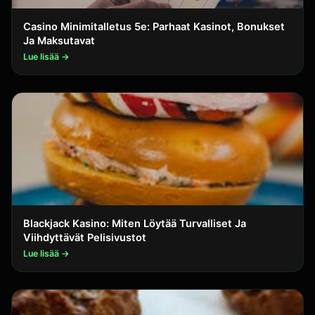
Casino Minimitalletus 5e: Parhaat Kasinot, Bonukset
Ja Maksutavat
Lue lisää →
Blackjack Kasino: Miten Löytää Turvalliset Ja
Viihdyttävät Pelisivustot
Lue lisää →