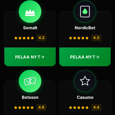
Semalt
NordicBet
4.2
4.3
PELAA NYT
PELAA NYT
Betsson
Casumo
4.6
4.4