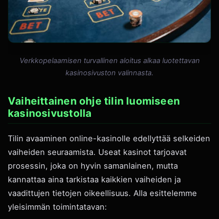
Verkkopelaamisen turvallinen aloitus alkaa luotettavan
kasinosivuston valinnasta.
Vaiheittainen ohje tilin luomiseen
kasinosivustolla
Tilin avaaminen online-kasinolle edellyttää selkeiden
vaiheiden seuraamista. Useat kasinot tarjoavat
prosessin, joka on hyvin samanlainen, mutta
kannattaa aina tarkistaa kaikkien vaiheiden ja
vaadittujen tietojen oikeellisuus. Alla esittelemme
yleisimmän toimintatavan: