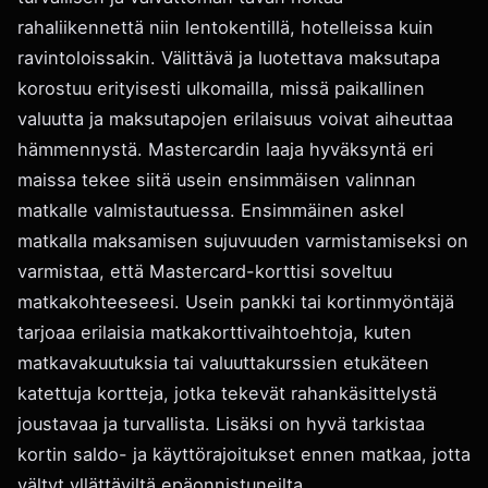
rahaliikennettä niin lentokentillä, hotelleissa kuin
ravintoloissakin. Välittävä ja luotettava maksutapa
korostuu erityisesti ulkomailla, missä paikallinen
valuutta ja maksutapojen erilaisuus voivat aiheuttaa
hämmennystä. Mastercardin laaja hyväksyntä eri
maissa tekee siitä usein ensimmäisen valinnan
matkalle valmistautuessa. Ensimmäinen askel
matkalla maksamisen sujuvuuden varmistamiseksi on
varmistaa, että Mastercard-korttisi soveltuu
matkakohteeseesi. Usein pankki tai kortinmyöntäjä
tarjoaa erilaisia matkakorttivaihtoehtoja, kuten
matkavakuutuksia tai valuuttakurssien etukäteen
katettuja kortteja, jotka tekevät rahankäsittelystä
joustavaa ja turvallista. Lisäksi on hyvä tarkistaa
kortin saldo- ja käyttörajoitukset ennen matkaa, jotta
vältyt yllättäviltä epäonnistuneilta