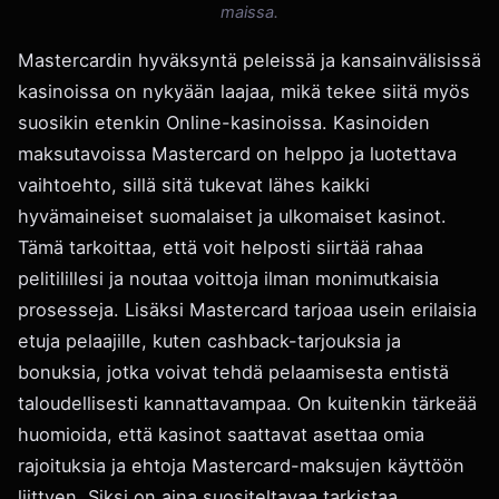
maissa.
Mastercardin hyväksyntä peleissä ja kansainvälisissä
kasinoissa on nykyään laajaa, mikä tekee siitä myös
suosikin etenkin Online-kasinoissa. Kasinoiden
maksutavoissa Mastercard on helppo ja luotettava
vaihtoehto, sillä sitä tukevat lähes kaikki
hyvämaineiset suomalaiset ja ulkomaiset kasinot.
Tämä tarkoittaa, että voit helposti siirtää rahaa
pelitilillesi ja noutaa voittoja ilman monimutkaisia
prosesseja. Lisäksi Mastercard tarjoaa usein erilaisia
etuja pelaajille, kuten cashback-tarjouksia ja
bonuksia, jotka voivat tehdä pelaamisesta entistä
taloudellisesti kannattavampaa. On kuitenkin tärkeää
huomioida, että kasinot saattavat asettaa omia
rajoituksia ja ehtoja Mastercard-maksujen käyttöön
liittyen. Siksi on aina suositeltavaa tarkistaa