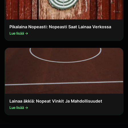
Pikalaina Nopeasti: Nopeasti Saat Lainaa Verkossa
Lue lisää →
Lainaa äkkiä: Nopeat Vinkit Ja Mahdollisuudet
Lue lisää →