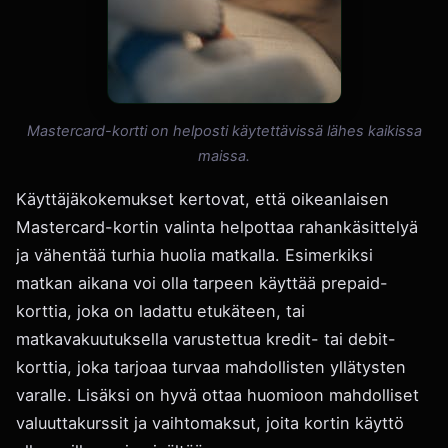
Mastercard-kortti on helposti käytettävissä lähes kaikissa
maissa.
Käyttäjäkokemukset kertovat, että oikeanlaisen
Mastercard-kortin valinta helpottaa rahankäsittelyä
ja vähentää turhia huolia matkalla. Esimerkiksi
matkan aikana voi olla tarpeen käyttää prepaid-
korttia, joka on ladattu etukäteen, tai
matkavakuutuksella varustettua kredit- tai debit-
korttia, joka tarjoaa turvaa mahdollisten yllätysten
varalle. Lisäksi on hyvä ottaa huomioon mahdolliset
valuuttakurssit ja vaihtomaksut, joita kortin käyttö