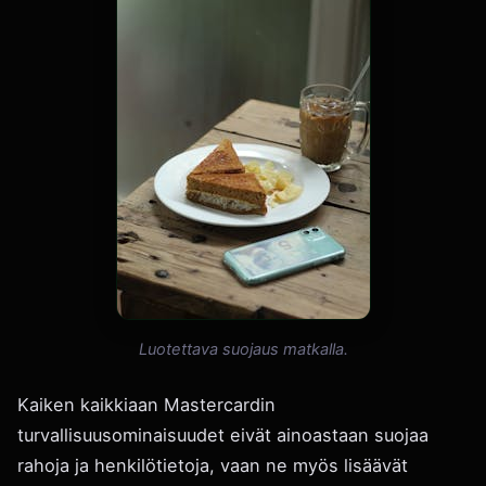
Luotettava suojaus matkalla.
Kaiken kaikkiaan Mastercardin
turvallisuusominaisuudet eivät ainoastaan suojaa
rahoja ja henkilötietoja, vaan ne myös lisäävät