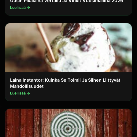
Uusin Pikalaina Vertailu Ja Vinkit Vuosimallina 2026
Lue lisää →
Laina Instantor: Kuinka Se Toimii Ja Siihen Liittyvät
Mahdollisuudet
Lue lisää →