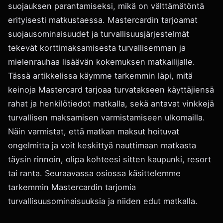
suojauksen parantamiseksi, mikä on välttämätöntä
erityisesti matkustaessa. Mastercardin tarjoamat
suojausominaisuudet ja turvallisuusjärjestelmät
tekevät korttimaksamisesta turvallisemman ja
mielenrauhaa lisäävän kokemuksen matkailijalle.
Tässä artikkelissa käymme tarkemmin läpi, mitä
keinoja Mastercard tarjoaa turvatakseen käyttäjiensä
rahat ja henkilötiedot matkalla, sekä antavat vinkkejä
turvallisen maksamisen varmistamiseen ulkomailla.
Näin varmistat, että matkan maksut hoituvat
ongelmitta ja voit keskittyä nauttimaan matkasta
täysin rinnoin, olipa kohteesi sitten kaupunki, resort
tai ranta. Seuraavassa osiossa käsittelemme
tarkemmin Mastercardin tarjomia
turvallisuusominaisuuksia ja niiden edut matkalla.