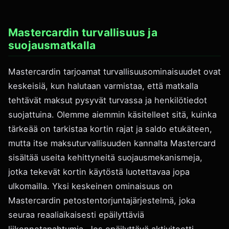
Mastercardin turvallisuus ja
suojausmatkalla
Mastercardin tarjoamat turvallisuusominaisuudet ovat
keskeisiä, kun halutaan varmistaa, että matkalla
tehtävät maksut pysyvät turvassa ja henkilötiedot
suojattuina. Olemme aiemmin käsitelleet sitä, kuinka
tärkeää on tarkistaa kortin rajat ja saldo etukäteen,
mutta itse maksuturvallisuuden kannalta Mastercard
sisältää useita kehittyneitä suojausmekanismeja,
jotka tekevät kortin käytöstä luotettavaa jopa
ulkomailla. Yksi keskeinen ominaisuus on
Mastercardin petostentorjuntajärjestelmä, joka
seuraa reaaliaikaisesti epäilyttäviä