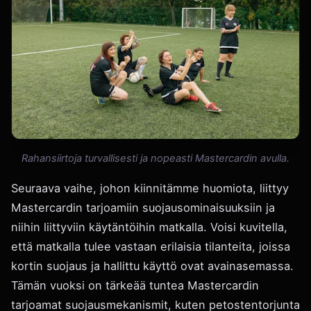
Rahansiirtoja turvallisesti ja nopeasti Mastercardin avulla.
Seuraava vaihe, johon kiinnitämme huomiota, liittyy
Mastercardin tarjoamiin suojausominaisuuksiin ja
niihin liittyviin käytäntöihin matkalla. Voisi kuvitella,
että matkalla tulee vastaan erilaisia tilanteita, joissa
kortin suojaus ja hallittu käyttö ovat avainasemassa.
Tämän vuoksi on tärkeää tuntea Mastercardin
tarjoamat suojausmekanismit, kuten petostentorjunta