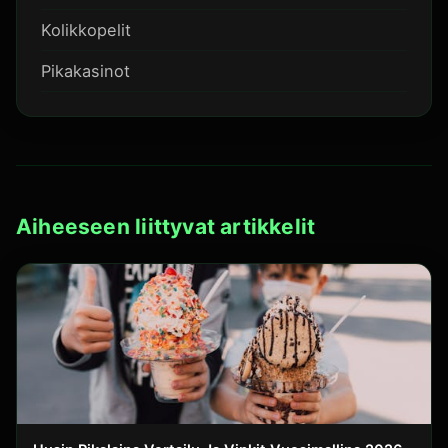
Kolikkopelit
Pikakasinot
Aiheeseen liittyvat artikkelit