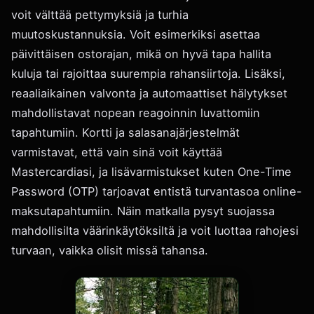
voit välttää pettymyksiä ja turhia
muutoskustannuksia. Voit esimerkiksi asettaa
päivittäisen ostorajan, mikä on hyvä tapa hallita
kuluja tai rajoittaa suurempia rahansiirtoja. Lisäksi,
reaaliaikainen valvonta ja automaattiset hälytykset
mahdollistavat nopean reagoinnin luvattomiin
tapahtumiin. Kortti ja salasanajärjestelmät
varmistavat, että vain sinä voit käyttää
Mastercardiasi, ja lisävarmistukset kuten One-Time
Password (OTP) tarjoavat entistä turvantasoa online-
maksutapahtumiin. Näin matkalla pysyt suojassa
mahdollisilta väärinkäytöksiltä ja voit luottaa rahojesi
turvaan, vaikka olisit missä tahansa.