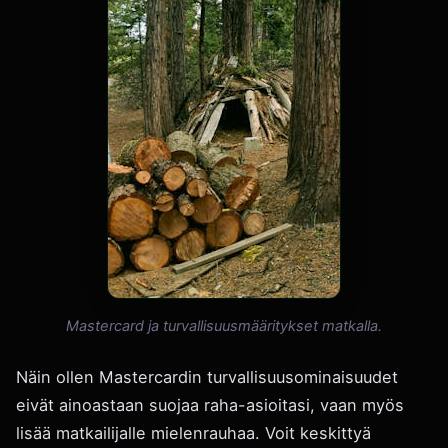
Mastercard ja turvallisuusmääritykset matkalla.
Näin ollen Mastercardin turvallisuusominaisuudet
eivät ainoastaan suojaa raha-asioitasi, vaan myös
lisää matkailijalle mielenrauhaa. Voit keskittyä