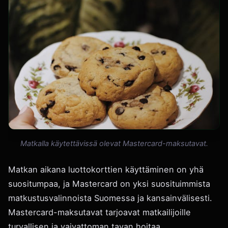
Matkalla käytettävissä olevat Mastercard-maksutavat.
Matkan aikana luottokorttien käyttäminen on yhä
suositumpaa, ja Mastercard on yksi suosituimmista
matkustusvalinnoista Suomessa ja kansainvälisesti.
Mastercard-maksutavat tarjoavat matkailijoille
turvallisen ja vaivattoman tavan hoitaa