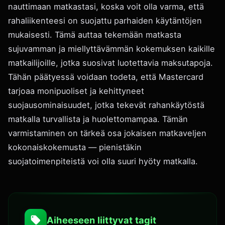
nauttimaan matkastasi, koska voit olla varma, että
rahaliikenteesi on suojattu parhaiden käytäntöjen
mukaisesti. Tämä auttaa tekemään matkasta
sujuvamman ja miellyttävämmän kokemuksen kaikille
matkailijoille, jotka suosivat luotettavia maksutapoja.
Tähän päätyessä voidaan todeta, että Mastercard
tarjoaa monipuoliset ja kehittyneet
suojausominaisuudet, jotka tekevät rahankäytöstä
matkalla turvallista ja huolettomampaa. Tämän
varmistaminen on tärkeä osa jokaisen matkaveljen
kokonaiskokemusta — pienistäkin
suojatoimenpiteistä voi olla suuri hyöty matkalla.
Aiheeseen liittyvat tagit