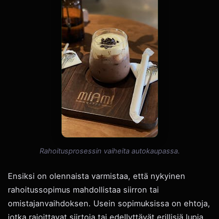
Rahoitusprosessin vaiheita autokaupassa.
Ensiksi on olennaista varmistaa, että nykyinen
rahoitussopimus mahdollistaa siirron tai
omistajanvaihdoksen. Usein sopimuksissa on ehtoja,
jotka rajoittavat siirtoja tai edellyttävät erillisiä lupia