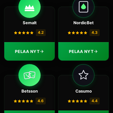
Semalt
NordicBet
4.2
4.3
PELAA NYT
PELAA NYT
Betsson
Casumo
4.6
4.4