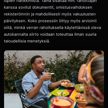
lupien hankkimista. Tämä sisältää mm. rahoittajan
kanssa sovitut dokumentit, omistusvaihdoksen
rekisteröinnin ja mahdollisesti myös vakuutusten
päivityksen. Koko prosessiin liittyy myös arviointi
siitä, minkä verran rahoituksella käytettävissä oleva
autokannalta siirto voidaan toteuttaa ilman suuria
taloudellisia menetyksiä.