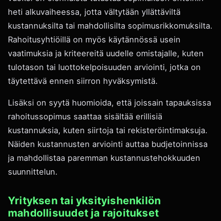
heti alkuvaiheessa, jotta vältytään yllättäviltä
kustannuksilta tai mahdollisilta sopimusrikkomuksilta.
Rahoitusyhtiöillä on myös käytännössä usein
vaatimuksia ja kriteereitä uudelle omistajalle, kuten
tulotason tai luottokelpoisuuden arviointi, jotka on
täytettävä ennen siirron hyväksymistä.
Lisäksi on syytä huomioida, että joissain tapauksissa
rahoitussopimus saattaa sisältää erillisiä
kustannuksia, kuten siirtoja tai rekisteröintimaksuja.
Näiden kustannusten arviointi auttaa budjetoinnissa
ja mahdollistaa paremman kustannustehokkuuden
suunnittelun.
Yrityksen tai yksityishenkilön
mahdollisuudet ja rajoitukset