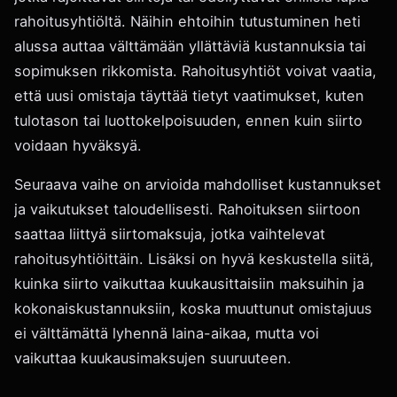
rahoitusyhtiöltä. Näihin ehtoihin tutustuminen heti
alussa auttaa välttämään yllättäviä kustannuksia tai
sopimuksen rikkomista. Rahoitusyhtiöt voivat vaatia,
että uusi omistaja täyttää tietyt vaatimukset, kuten
tulotason tai luottokelpoisuuden, ennen kuin siirto
voidaan hyväksyä.
Seuraava vaihe on arvioida mahdolliset kustannukset
ja vaikutukset taloudellisesti. Rahoituksen siirtoon
saattaa liittyä siirtomaksuja, jotka vaihtelevat
rahoitusyhtiöittäin. Lisäksi on hyvä keskustella siitä,
kuinka siirto vaikuttaa kuukausittaisiin maksuihin ja
kokonaiskustannuksiin, koska muuttunut omistajuus
ei välttämättä lyhennä laina-aikaa, mutta voi
vaikuttaa kuukausimaksujen suuruuteen.