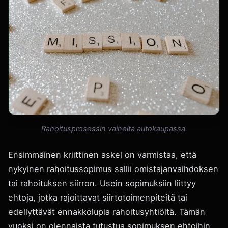
Rahoitusprosessin vaiheita autokaupassa.
Ensimmäinen kriittinen askel on varmistaa, että
nykyinen rahoitussopimus sallii omistajanvaihdoksen
tai rahoituksen siirron. Usein sopimuksiin liittyy
ehtoja, jotka rajoittavat siirtotoimenpiteitä tai
edellyttävät ennakkolupia rahoitusyhtiöltä. Tämän
vuoksi on olennaista tutustua sopimuksen ehtoihin