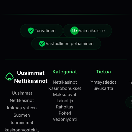
Turvallinen
Vain aikuisille
18+
Vastuullinen pelaaminen
Kategoriat
Tietoa
Uusimmat
Nettikasinot
Nettikasinot
Yhteystiedot
T
Kasinobonukset
Sivukartta
Uusimmat
Maksutavat
Nettikasinot
Lainat ja
Rahoitus
kokoaa yhteen
Pokeri
Suomen
Vedonlyönti
tuoreimmat
kasinoarvostelut,